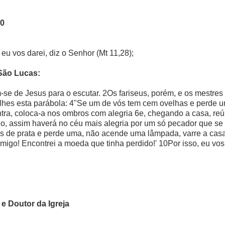
10
eu vos darei, diz o Senhor (Mt 11,28);
São Lucas:
 de Jesus para o escutar. 2Os fariseus, porém, e os mestres 
-lhes esta parábola: 4"Se um de vós tem cem ovelhas e perde um
ra, coloca-a nos ombros com alegria 6e, chegando a casa, reún
go, assim haverá no céu mais alegria por um só pecador que se
 de prata e perde uma, não acende uma lâmpada, varre a casa
omigo! Encontrei a moeda que tinha perdido!' 10Por isso, eu vo
e Doutor da Igreja