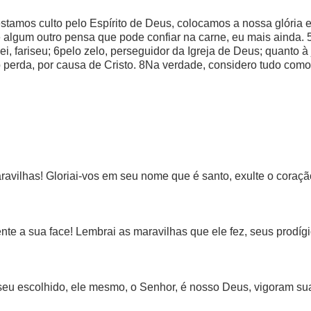
stamos culto pelo Espírito de Deus, colocamos a nossa glória 
algum outro pensa que pode confiar na carne, eu mais ainda. 5F
ei, fariseu; 6pelo zelo, perseguidor da Igreja de Deus; quanto à
 perda, por causa de Cristo. 8Na verdade, considero tudo com
maravilhas! Gloriai-vos em seu nome que é santo, exulte o cora
te a sua face! Lembrai as maravilhas que ele fez, seus prodígi
 seu escolhido, ele mesmo, o Senhor, é nosso Deus, vigoram suas