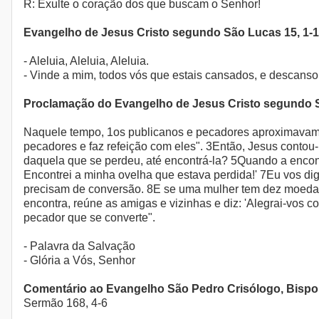
R: Exulte o coração dos que buscam o Senhor!
Evangelho de Jesus Cristo segundo São Lucas 15, 1-
- Aleluia, Aleluia, Aleluia.
- Vinde a mim, todos vós que estais cansados, e descanso 
Proclamação do Evangelho de Jesus Cristo segundo 
Naquele tempo, 1os publicanos e pecadores aproximavam-se
pecadores e faz refeição com eles". 3Então, Jesus contou
daquela que se perdeu, até encontrá-la? 5Quando a encont
Encontrei a minha ovelha que estava perdida!' 7Eu vos di
precisam de conversão. 8E se uma mulher tem dez moedas
encontra, reúne as amigas e vizinhas e diz: 'Alegrai-vos c
pecador que se converte".
- Palavra da Salvação
- Glória a Vós, Senhor
Comentário ao Evangelho São Pedro Crisólogo, Bispo 
Sermão 168, 4-6