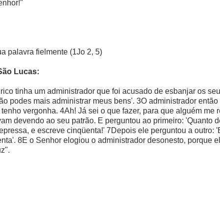
enhor!"
 palavra fielmente (1Jo 2, 5)
São Lucas:
co tinha um administrador que foi acusado de esbanjar os seus
não podes mais administrar meus bens'. 3O administrador então c
, tenho vergonha. 4Ah! Já sei o que fazer, para que alguém me
am devendo ao seu patrão. E perguntou ao primeiro: 'Quanto d
 depressa, e escreve cinqüenta!' 7Depois ele perguntou a outro
itenta'. 8E o Senhor elogiou o administrador desonesto, porque 
z".