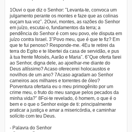
1Ouvi o que diz o Senhor: "Levanta-te, convoca um
julgamento perante os montes e faze que as colinas
ouçam tua voz". 2Ouvi, montes, as razões do Senhor
em juízo, escutai-o, fundamentos da terra; a
pendência do Senhor é com seu povo, ele disputa em
juízo contra Israel. 3"Povo meu, que é que te fiz? Em
que te fui penoso? Responde-me. 4Eu te retirei da
terra do Egito e te libertei da casa de servidão, e pus
à tua frente Moisés, Aarão e Maria". 6"Que oferta farei
ao Senhor, digna dele, ao ajoelhar-me diante do
Deus altíssimo? Acaso oferecerei holocaustos e
novilhos de um ano? 7Acaso agradam ao Senhor
carneiros aos milhares e torrentes de óleo?
Porventura ofertaria eu o meu primogênito por um
crime meu, o fruto do meu sangue pelos pecados da
minha vida?" 8Foi-te revelado, ó homem, o que é o
bem e o que o Senhor exige de ti: principalmente
praticar a justiça e amar a misericórdia, e caminhar
solícito com teu Deus.
- Palavra do Senhor