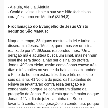
- Aleluia, Aleluia, Aleluia.
- Oxalá ouvísseis hoje a sua voz: Não fecheis os
corações como em Meriba! (Sl 94,8);
Proclamação do Evangelho de Jesus Cristo
segundo São Mateus:
Naquele tempo, 38alguns mestres da lei e fariseus
disseram a Jesus: "Mestre, queremos ver um sinal
realizado por ti". 39Jesus respondeu-lhes: "Uma
geração má e adúltera busca um sinal, mas nenhum
sinal lhe será dado, a não ser o sinal do profeta
Jonas. 40Com efeito, assim como Jonas esteve três
dias e três noites no ventre da baleia, assim também
o Filho do homem estará três dias e três noites no
seio da terra. 41No dia do juízo, os habitantes de
Nínive se levantarão contra essa geração e a
condenarão, porque se converteram diante da
pregação de Jonas. E aqui está quem é maior do que
Jonas. 42No dia do juízo, a rainha do Sul se
levantará contra essa geração e a condenará, porque