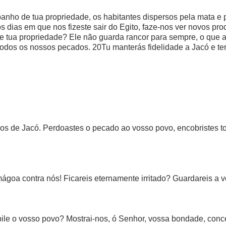
anho de tua propriedade, os habitantes dispersos pela mata e p
 dias em que nos fizeste sair do Egito, faze-nos ver novos pro
e tua propriedade? Ele não guarda rancor para sempre, o que a
odos os nossos pecados. 20Tu manterás fidelidade a Jacó e te
tivos de Jacó. Perdoastes o pecado ao vosso povo, encobristes to
ágoa contra nós! Ficareis eternamente irritado? Guardareis a v
ejubile o vosso povo? Mostrai-nos, ó Senhor, vossa bondade, co