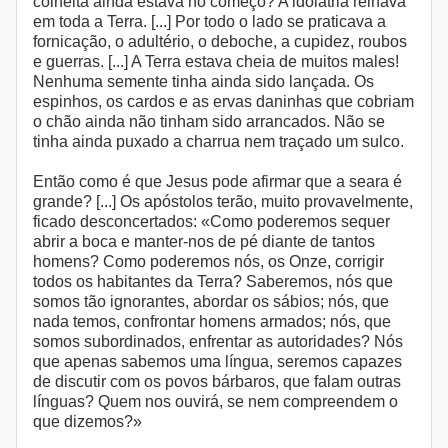
colheita ainda estava no começo? A idolatria reinava
em toda a Terra. [...] Por todo o lado se praticava a
fornicação, o adultério, o deboche, a cupidez, roubos
e guerras. [...] A Terra estava cheia de muitos males!
Nenhuma semente tinha ainda sido lançada. Os
espinhos, os cardos e as ervas daninhas que cobriam
o chão ainda não tinham sido arrancados. Não se
tinha ainda puxado a charrua nem traçado um sulco.
Então como é que Jesus pode afirmar que a seara é
grande? [...] Os apóstolos terão, muito provavelmente,
ficado desconcertados: «Como poderemos sequer
abrir a boca e manter-nos de pé diante de tantos
homens? Como poderemos nós, os Onze, corrigir
todos os habitantes da Terra? Saberemos, nós que
somos tão ignorantes, abordar os sábios; nós, que
nada temos, confrontar homens armados; nós, que
somos subordinados, enfrentar as autoridades? Nós
que apenas sabemos uma língua, seremos capazes
de discutir com os povos bárbaros, que falam outras
línguas? Quem nos ouvirá, se nem compreendem o
que dizemos?»