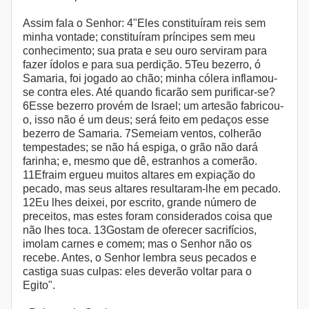
Assim fala o Senhor: 4"Eles constituíram reis sem
minha vontade; constituíram príncipes sem meu
conhecimento; sua prata e seu ouro serviram para
fazer ídolos e para sua perdição. 5Teu bezerro, ó
Samaria, foi jogado ao chão; minha cólera inflamou-
se contra eles. Até quando ficarão sem purificar-se?
6Esse bezerro provém de Israel; um artesão fabricou-
o, isso não é um deus; será feito em pedaços esse
bezerro de Samaria. 7Semeiam ventos, colherão
tempestades; se não há espiga, o grão não dará
farinha; e, mesmo que dê, estranhos a comerão.
11Efraim ergueu muitos altares em expiação do
pecado, mas seus altares resultaram-lhe em pecado.
12Eu lhes deixei, por escrito, grande número de
preceitos, mas estes foram considerados coisa que
não lhes toca. 13Gostam de oferecer sacrifícios,
imolam carnes e comem; mas o Senhor não os
recebe. Antes, o Senhor lembra seus pecados e
castiga suas culpas: eles deverão voltar para o
Egito".