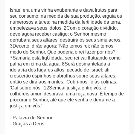
Israel era uma vinha exuberante e dava frutos para
seu consumo; na medida de sua produção, erguia os
numerosos altares; na medida da fertilidade da terra,
embelezava seus ídolos. 2Com o coração dividido,
deve agora receber castigo; o Senhor mesmo
derrubará seus altares, destruirá os seus simulacros.
3Decerto, dirão agora: 'Não temos rei; não temos
medo do Senhor. Que poderia o rei fazer por nós?'
7Samaria está liqÜidada, seu rei vai flutuando como
palha em cima da água. 8Será desmantelada a
idolatria dos lugares altos, pecado de Israel; ali
crescerão espinhos e abrolhos sobre seus altares;
então se dirá aos montes: 'Cobri-nos!' e às colinas:
'Caí sobre nós!' 12Semeai justiça entre vós, e
colhereis amor; desbravai uma roça nova. É tempo de
procurar o Senhor, até que ele venha e derrame a
justiça em vós.'
- Palavra do Senhor
- Graças a Deus