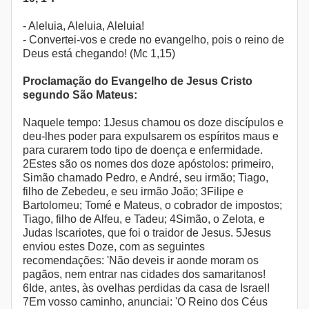
- Aleluia, Aleluia, Aleluia!
- Convertei-vos e crede no evangelho, pois o reino de
Deus está chegando! (Mc 1,15)
Proclamação do Evangelho de Jesus Cristo
segundo São Mateus:
Naquele tempo: 1Jesus chamou os doze discípulos e
deu-lhes poder para expulsarem os espíritos maus e
para curarem todo tipo de doença e enfermidade.
2Estes são os nomes dos doze apóstolos: primeiro,
Simão chamado Pedro, e André, seu irmão; Tiago,
filho de Zebedeu, e seu irmão João; 3Filipe e
Bartolomeu; Tomé e Mateus, o cobrador de impostos;
Tiago, filho de Alfeu, e Tadeu; 4Simão, o Zelota, e
Judas Iscariotes, que foi o traidor de Jesus. 5Jesus
enviou estes Doze, com as seguintes
recomendações: 'Não deveis ir aonde moram os
pagãos, nem entrar nas cidades dos samaritanos!
6Ide, antes, às ovelhas perdidas da casa de Israel!
7Em vosso caminho, anunciai: 'O Reino dos Céus