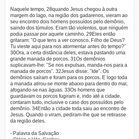
Naquele tempo, 28quando Jesus chegou à outra
margem do lago, na região dos gadarenos, vieram ao
seu encontro dois homens possuídos pelo demônio,
saindo dos túmulos. Eram tão violentos, que ninguém
podia passar por aquele caminho. 29Eles então
gritaram: "O que tens a ver conosco, Filho de Deus?
Tu vieste aqui para nos atormentar antes do tempo?"
30Ora, a certa distância deles, estava pastando uma
grande manada de porcos. 31Os demônios
suplicavam-lhe: "Se nos expulsas, manda-nos para a
manada de porcos". 32Jesus disse: "Ide". Os
demônios saíram e foram para os porcos. E logo toda
a manada atirou-se monte abaixo para dentro do mar,
afogando-se nas águas. 33Os homens que
guardavam os porcos fugiram e, indo até a cidade,
contaram tudo, inclusive o caso dos possuídos pelo
demônio. 34Então a cidade toda saiu ao encontro de
Jesus. Quando o viram, pediram-lhe que se retirasse
da região deles.
- Palavra da Salvação