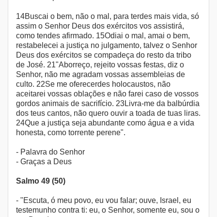
14Buscai o bem, não o mal, para terdes mais vida, só
assim o Senhor Deus dos exércitos vos assistirá,
como tendes afirmado. 15Odiai o mal, amai o bem,
restabelecei a justiça no julgamento, talvez o Senhor
Deus dos exércitos se compadeça do resto da tribo
de José. 21"Aborreço, rejeito vossas festas, diz o
Senhor, não me agradam vossas assembleias de
culto. 22Se me oferecerdes holocaustos, não
aceitarei vossas oblações e não farei caso de vossos
gordos animais de sacrifício. 23Livra-me da balbúrdia
dos teus cantos, não quero ouvir a toada de tuas liras.
24Que a justiça seja abundante como água e a vida
honesta, como torrente perene".
- Palavra do Senhor
- Graças a Deus
Salmo 49 (50)
- "Escuta, ó meu povo, eu vou falar; ouve, Israel, eu
testemunho contra ti: eu, o Senhor, somente eu, sou o