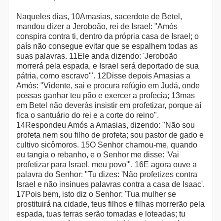
Naqueles dias, 10Amasias, sacerdote de Betel,
mandou dizer a Jeroboão, rei de Israel: "Amós
conspira contra ti, dentro da própria casa de Israel; o
país não consegue evitar que se espalhem todas as
suas palavras. 11Ele anda dizendo: 'Jeroboão
morrerá pela espada, e Israel será deportado de sua
pátria, como escravo'". 12Disse depois Amasias a
Amós: "Vidente, sai e procura refúgio em Judá, onde
possas ganhar teu pão e exercer a profecia; 13mas
em Betel não deverás insistir em profetizar, porque aí
fica o santuário do rei e a corte do reino".
14Respondeu Amós a Amasias, dizendo: "Não sou
profeta nem sou filho de profeta; sou pastor de gado e
cultivo sicômoros. 15O Senhor chamou-me, quando
eu tangia o rebanho, e o Senhor me disse: 'Vai
profetizar para Israel, meu povo'". 16E agora ouve a
palavra do Senhor: "Tu dizes: 'Não profetizes contra
Israel e não insinues palavras contra a casa de Isaac'.
17Pois bem, isto diz o Senhor: 'Tua mulher se
prostituirá na cidade, teus filhos e filhas morrerão pela
espada, tuas terras serão tomadas e loteadas; tu