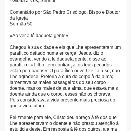
- Glória a Vós, Senhor
Comentário por São Pedro Crisólogo, Bispo e Doutor
da Igreja
Sermão 50
«Ao ver a fé daquela gente»
Chegou à sua cidade e eis que Lhe apresentaram um
paralítico deitado numa enxerga; Jesus, diz o
evangelho, vendo a fé daquela gente, disse ao
paralítico: «Filho, tem confiança, os teus pecados
estão perdoados». O paralítico ouve-O e cala-se; não
Lhe agradece. Preferia a cura do corpo à da alma;
lamentava os males passageiros do seu corpo
doente, mas os males da sua alma, que estava mais
doente ainda que o corpo, esses não os chorava.
Pois considerava a vida presente mais preciosa do
que a vida futura.
Felizmente para ele, Cristo deu apreço à fé dos que
Lhe apresentavam o doente e não prestou atenção à
estultícia deste. Em resposta à fé dos outros, a alma