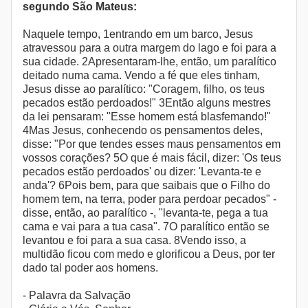
segundo São Mateus:
Naquele tempo, 1entrando em um barco, Jesus
atravessou para a outra margem do lago e foi para a
sua cidade. 2Apresentaram-lhe, então, um paralítico
deitado numa cama. Vendo a fé que eles tinham,
Jesus disse ao paralítico: "Coragem, filho, os teus
pecados estão perdoados!" 3Então alguns mestres
da lei pensaram: "Esse homem está blasfemando!"
4Mas Jesus, conhecendo os pensamentos deles,
disse: "Por que tendes esses maus pensamentos em
vossos corações? 5O que é mais fácil, dizer: 'Os teus
pecados estão perdoados' ou dizer: 'Levanta-te e
anda'? 6Pois bem, para que saibais que o Filho do
homem tem, na terra, poder para perdoar pecados" -
disse, então, ao paralítico -, "levanta-te, pega a tua
cama e vai para a tua casa". 7O paralítico então se
levantou e foi para a sua casa. 8Vendo isso, a
multidão ficou com medo e glorificou a Deus, por ter
dado tal poder aos homens.
- Palavra da Salvação