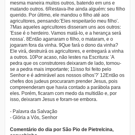
mesma maneira muitos outros, batendo em uns e
matando outros. 6Restava-lhe ainda alguém: seu filho
querido. Por último, ele mandou o filho até aos
agricultores, pensando:'Eles respeitaróo meu filho'.
7Mas aqueles agricultores disseram uns aos outros:
'Esse é o herdeiro. Vamos matá-lo, e a herança será
nossa'. 8Então agarraram o filho, o mataram, e o
jogaram fora da vinha. 9Que fará o dono da vinha?
Ele virá, destruirá os agricultores, e entregará a vinha
a outros. 10Por acaso, não lestes na Escritura: 'A
pedra que os construtores deixaram de lado, tornou-
se a pedra mais importante; 11isso foi feito pelo
Senhor e é admirável aos nossos olhos'?' 12Então os
chefes dos judeus procuraram prender Jesus, pois
compreenderam que havia contado a parábola para
eles. Porém, ficaram com medo da multidão e, por
isso, deixaram Jesus e foram-se embora.
- Palavra da Salvação
- Glória a Vós, Senhor
Comentário do dia por São Pio de Pietrelcina,