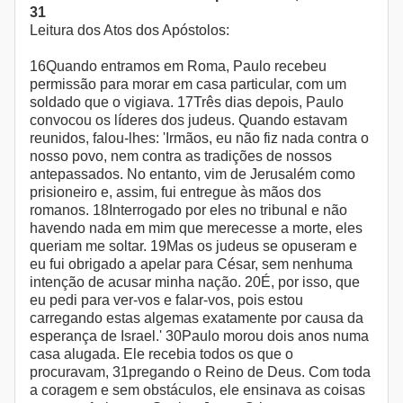
31
Leitura dos Atos dos Apóstolos:
16Quando entramos em Roma, Paulo recebeu
permissão para morar em casa particular, com um
soldado que o vigiava. 17Três dias depois, Paulo
convocou os líderes dos judeus. Quando estavam
reunidos, falou-lhes: 'Irmãos, eu não fiz nada contra o
nosso povo, nem contra as tradições de nossos
antepassados. No entanto, vim de Jerusalém como
prisioneiro e, assim, fui entregue às mãos dos
romanos. 18Interrogado por eles no tribunal e não
havendo nada em mim que merecesse a morte, eles
queriam me soltar. 19Mas os judeus se opuseram e
eu fui obrigado a apelar para César, sem nenhuma
intenção de acusar minha nação. 20É, por isso, que
eu pedi para ver-vos e falar-vos, pois estou
carregando estas algemas exatamente por causa da
esperança de Israel.' 30Paulo morou dois anos numa
casa alugada. Ele recebia todos os que o
procuravam, 31pregando o Reino de Deus. Com toda
a coragem e sem obstáculos, ele ensinava as coisas