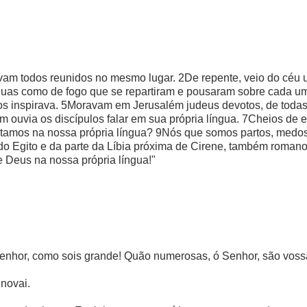
vam todos reunidos no mesmo lugar. 2De repente, veio do céu 
uas como de fogo que se repartiram e pousaram sobre cada um 
o os inspirava. 5Moravam em Jerusalém judeus devotos, de tod
um ouvia os discípulos falar em sua própria língua. 7Cheios d
tamos na nossa própria língua? 9Nós que somos partos, medos 
 do Egito e da parte da Líbia próxima de Cirene, também romano
 Deus na nossa própria língua!"
nhor, como sois grande! Quão numerosas, ó Senhor, são vossas
enovai.