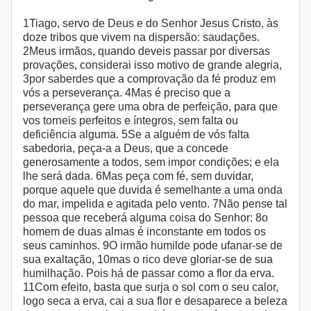
1Tiago, servo de Deus e do Senhor Jesus Cristo, às
doze tribos que vivem na dispersão: saudações.
2Meus irmãos, quando deveis passar por diversas
provações, considerai isso motivo de grande alegria,
3por saberdes que a comprovação da fé produz em
vós a perseverança. 4Mas é preciso que a
perseverança gere uma obra de perfeição, para que
vos torneis perfeitos e íntegros, sem falta ou
deficiência alguma. 5Se a alguém de vós falta
sabedoria, peça-a a Deus, que a concede
generosamente a todos, sem impor condições; e ela
lhe será dada. 6Mas peça com fé, sem duvidar,
porque aquele que duvida é semelhante a uma onda
do mar, impelida e agitada pelo vento. 7Não pense tal
pessoa que receberá alguma coisa do Senhor: 8o
homem de duas almas é inconstante em todos os
seus caminhos. 9O irmão humilde pode ufanar-se de
sua exaltação, 10mas o rico deve gloriar-se de sua
humilhação. Pois há de passar como a flor da erva.
11Com efeito, basta que surja o sol com o seu calor,
logo seca a erva, cai a sua flor e desaparece a beleza