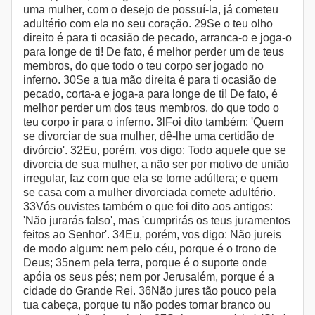
uma mulher, com o desejo de possuí-la, já cometeu
adultério com ela no seu coração. 29Se o teu olho
direito é para ti ocasião de pecado, arranca-o e joga-o
para longe de ti! De fato, é melhor perder um de teus
membros, do que todo o teu corpo ser jogado no
inferno. 30Se a tua mão direita é para ti ocasião de
pecado, corta-a e joga-a para longe de ti! De fato, é
melhor perder um dos teus membros, do que todo o
teu corpo ir para o inferno. 3lFoi dito também: 'Quem
se divorciar de sua mulher, dê-lhe uma certidão de
divórcio'. 32Eu, porém, vos digo: Todo aquele que se
divorcia de sua mulher, a não ser por motivo de união
irregular, faz com que ela se torne adúltera; e quem
se casa com a mulher divorciada comete adultério.
33Vós ouvistes também o que foi dito aos antigos:
'Não jurarás falso', mas 'cumprirás os teus juramentos
feitos ao Senhor'. 34Eu, porém, vos digo: Não jureis
de modo algum: nem pelo céu, porque é o trono de
Deus; 35nem pela terra, porque é o suporte onde
apóia os seus pés; nem por Jerusalém, porque é a
cidade do Grande Rei. 36Não jures tão pouco pela
tua cabeça, porque tu não podes tornar branco ou