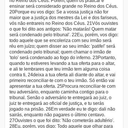
no Reino dos Céus. Porém, quem os praticar e
ensinar será considerado grande no Reino dos Céus.
20Porque eu vos digo: Se a vossa justiça não for
maior que a justiça dos mestres da Lei e dos fariseus,
vós não entrareis no Reino dos Céus. 21Vós ouvistes
o que foi dito aos antigos: 'Não matarás! Quem matar
será condenado pelo tribunal'. 22Eu, porém, vos digo:
todo aquele que se encoleriza com seu irmão será
réu em juízo; quem disser ao seu irmão: 'patife!' será
condenado pelo tribunal; quem chamar o irmão de
'tolo' será condenado ao fogo do inferno. 23Portanto,
quando tu estiveres levando a tua oferta para o altar,
e ali te lembrares que teu irmão tem alguma coisa
contra ti, 24deixa a tua oferta ali diante do altar, e vai
primeiro reconciliar-te com o teu irmão. Só então vai
apresentar a tua oferta. 25Procura reconciliar-te com
teu adversário, enquanto caminha contigo para o
tribunal. Senão o adversário te entregará ao juiz, o
juiz te entregará ao oficial de justiça, e tu serás
jogado na prisão. 26Em verdade eu te digo: dali não
sairás, enquanto não pagares o último centavo.
27Ouvistes o que foi dito: 'Não cometerás adultério'.
28Eu, porém, vos digo: Todo aquele que olhar para