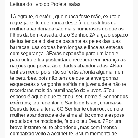
Leitura do livro do Profeta Isaías:
1Alegra-te, ó estéril, que nunca foste mãe, exulta e
regozija-te, tu que nunca deste à luz; os filhos da
mulher abandonada são mais numerosos do que os
filhos da bem-casada, diz o Senhor. 2Alarga o espaço
de tua tenda e distende bastante as peles das tuas
barracas; usa cordas bem longas e finca as estacas
com segurança. 3Farás expansão para um lado e
para outro e tua posteridade receberá em herança as
nações que povoarão cidades abandonadas. 4Não
tenhas medo, pois não sofrerás afronta alguma; nem
te perturbes, pois não tens de que te envergonhar;
esquecerás a vergonha sofrida na juventude e não te
recordarás mais da humilhação da viuvez. 5Teu
esposo é aquele que te criou, seu nome é Senhor dos
exércitos; teu redentor, o Santo de Israel, chama-se
Deus de toda a terra. 6O Senhor te chamou, como a
mulher abandonada e de alma aflita; como a esposa
repudiada na mocidade, falou o teu Deus. 7Por um
breve instante eu te abandonei, mas com imensa
compaixão volto a acolher-te. 8Num momento de