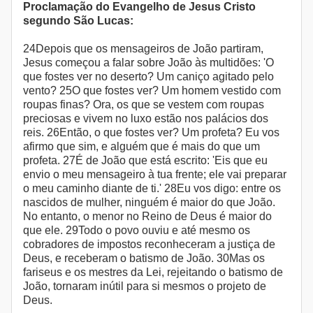
Proclamação do Evangelho de Jesus Cristo
segundo São Lucas:
24Depois que os mensageiros de João partiram,
Jesus começou a falar sobre João às multidões: 'O
que fostes ver no deserto? Um caniço agitado pelo
vento? 25O que fostes ver? Um homem vestido com
roupas finas? Ora, os que se vestem com roupas
preciosas e vivem no luxo estão nos palácios dos
reis. 26Então, o que fostes ver? Um profeta? Eu vos
afirmo que sim, e alguém que é mais do que um
profeta. 27É de João que está escrito: 'Eis que eu
envio o meu mensageiro à tua frente; ele vai preparar
o meu caminho diante de ti.' 28Eu vos digo: entre os
nascidos de mulher, ninguém é maior do que João.
No entanto, o menor no Reino de Deus é maior do
que ele. 29Todo o povo ouviu e até mesmo os
cobradores de impostos reconheceram a justiça de
Deus, e receberam o batismo de João. 30Mas os
fariseus e os mestres da Lei, rejeitando o batismo de
João, tornaram inútil para si mesmos o projeto de
Deus.