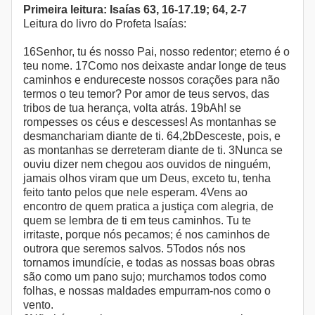
Primeira leitura: Isaías 63, 16-17.19; 64, 2-7
Leitura do livro do Profeta Isaías:
16Senhor, tu és nosso Pai, nosso redentor; eterno é o
teu nome. 17Como nos deixaste andar longe de teus
caminhos e endureceste nossos corações para não
termos o teu temor? Por amor de teus servos, das
tribos de tua herança, volta atrás. 19bAh! se
rompesses os céus e descesses! As montanhas se
desmanchariam diante de ti. 64,2bDesceste, pois, e
as montanhas se derreteram diante de ti. 3Nunca se
ouviu dizer nem chegou aos ouvidos de ninguém,
jamais olhos viram que um Deus, exceto tu, tenha
feito tanto pelos que nele esperam. 4Vens ao
encontro de quem pratica a justiça com alegria, de
quem se lembra de ti em teus caminhos. Tu te
irritaste, porque nós pecamos; é nos caminhos de
outrora que seremos salvos. 5Todos nós nos
tornamos imundície, e todas as nossas boas obras
são como um pano sujo; murchamos todos como
folhas, e nossas maldades empurram-nos como o
vento.