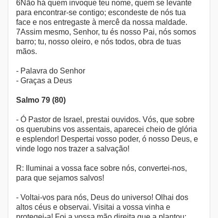
6Não há quem invoque teu nome, quem se levante
para encontrar-se contigo; escondeste de nós tua
face e nos entregaste à mercê da nossa maldade.
7Assim mesmo, Senhor, tu és nosso Pai, nós somos
barro; tu, nosso oleiro, e nós todos, obra de tuas
mãos.
- Palavra do Senhor
- Graças a Deus
Salmo 79 (80)
- Ó Pastor de Israel, prestai ouvidos. Vós, que sobre
os querubins vos assentais, aparecei cheio de glória
e esplendor! Despertai vosso poder, ó nosso Deus, e
vinde logo nos trazer a salvação!
R: Iluminai a vossa face sobre nós, convertei-nos,
para que sejamos salvos!
- Voltai-vos para nós, Deus do universo! Olhai dos
altos céus e observai. Visitai a vossa vinha e
protegei-a! Foi a vossa mão direita que a plantou;