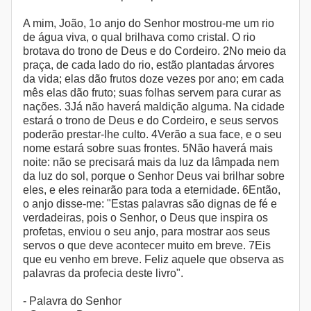
A mim, João, 1o anjo do Senhor mostrou-me um rio
de água viva, o qual brilhava como cristal. O rio
brotava do trono de Deus e do Cordeiro. 2No meio da
praça, de cada lado do rio, estão plantadas árvores
da vida; elas dão frutos doze vezes por ano; em cada
mês elas dão fruto; suas folhas servem para curar as
nações. 3Já não haverá maldição alguma. Na cidade
estará o trono de Deus e do Cordeiro, e seus servos
poderão prestar-lhe culto. 4Verão a sua face, e o seu
nome estará sobre suas frontes. 5Não haverá mais
noite: não se precisará mais da luz da lâmpada nem
da luz do sol, porque o Senhor Deus vai brilhar sobre
eles, e eles reinarão para toda a eternidade. 6Então,
o anjo disse-me: "Estas palavras são dignas de fé e
verdadeiras, pois o Senhor, o Deus que inspira os
profetas, enviou o seu anjo, para mostrar aos seus
servos o que deve acontecer muito em breve. 7Eis
que eu venho em breve. Feliz aquele que observa as
palavras da profecia deste livro".
- Palavra do Senhor