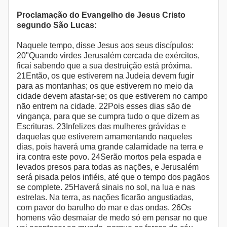
Proclamação do Evangelho de Jesus Cristo
segundo São Lucas:
Naquele tempo, disse Jesus aos seus discípulos:
20"Quando virdes Jerusalém cercada de exércitos,
ficai sabendo que a sua destruição está próxima.
21Então, os que estiverem na Judeia devem fugir
para as montanhas; os que estiverem no meio da
cidade devem afastar-se; os que estiverem no campo
não entrem na cidade. 22Pois esses dias são de
vingança, para que se cumpra tudo o que dizem as
Escrituras. 23Infelizes das mulheres grávidas e
daquelas que estiverem amamentando naqueles
dias, pois haverá uma grande calamidade na terra e
ira contra este povo. 24Serão mortos pela espada e
levados presos para todas as nações, e Jerusalém
será pisada pelos infiéis, até que o tempo dos pagãos
se complete. 25Haverá sinais no sol, na lua e nas
estrelas. Na terra, as nações ficarão angustiadas,
com pavor do barulho do mar e das ondas. 26Os
homens vão desmaiar de medo só em pensar no que