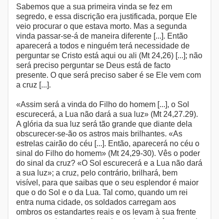
Sabemos que a sua primeira vinda se fez em
segredo, e essa discrição era justificada, porque Ele
veio procurar o que estava morto. Mas a segunda
vinda passar-se-á de maneira diferente [...]. Então
aparecerá a todos e ninguém terá necessidade de
perguntar se Cristo está aqui ou ali (Mt 24,26) [...]; não
será preciso perguntar se Deus está de facto
presente. O que será preciso saber é se Ele vem com
a cruz [...].
«Assim será a vinda do Filho do homem [...], o Sol
escurecerá, a Lua não dará a sua luz» (Mt 24,27.29).
A glória da sua luz será tão grande que diante dela
obscurecer-se-ão os astros mais brilhantes. «As
estrelas cairão do céu [...]. Então, aparecerá no céu o
sinal do Filho do homem» (Mt 24,29-30). Vês o poder
do sinal da cruz? «O Sol escurecerá e a Lua não dará
a sua luz»; a cruz, pelo contrário, brilhará, bem
visível, para que saibas que o seu esplendor é maior
que o do Sol e o da Lua. Tal como, quando um rei
entra numa cidade, os soldados carregam aos
ombros os estandartes reais e os levam à sua frente