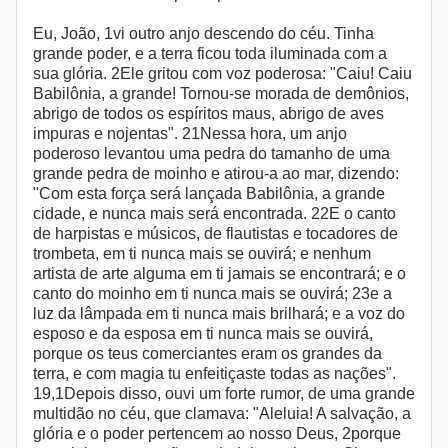
Eu, João, 1vi outro anjo descendo do céu. Tinha
grande poder, e a terra ficou toda iluminada com a
sua glória. 2Ele gritou com voz poderosa: "Caiu! Caiu
Babilônia, a grande! Tornou-se morada de demônios,
abrigo de todos os espíritos maus, abrigo de aves
impuras e nojentas". 21Nessa hora, um anjo
poderoso levantou uma pedra do tamanho de uma
grande pedra de moinho e atirou-a ao mar, dizendo:
"Com esta força será lançada Babilônia, a grande
cidade, e nunca mais será encontrada. 22E o canto
de harpistas e músicos, de flautistas e tocadores de
trombeta, em ti nunca mais se ouvirá; e nenhum
artista de arte alguma em ti jamais se encontrará; e o
canto do moinho em ti nunca mais se ouvirá; 23e a
luz da lâmpada em ti nunca mais brilhará; e a voz do
esposo e da esposa em ti nunca mais se ouvirá,
porque os teus comerciantes eram os grandes da
terra, e com magia tu enfeitiçaste todas as nações".
19,1Depois disso, ouvi um forte rumor, de uma grande
multidão no céu, que clamava: "Aleluia! A salvação, a
glória e o poder pertencem ao nosso Deus, 2porque