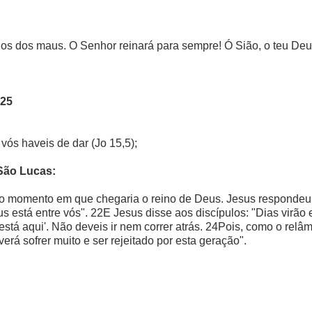
s dos maus. O Senhor reinará para sempre! Ó Sião, o teu Deus
-25
 vós haveis de dar (Jo 15,5);
São Lucas:
 o momento em que chegaria o reino de Deus. Jesus responde
 Deus está entre vós". 22E Jesus disse aos discípulos: "Dias vir
le está aqui'. Não deveis ir nem correr atrás. 24Pois, como o re
rá sofrer muito e ser rejeitado por esta geração".