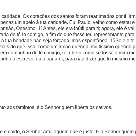
a caridade. Os corações dos santos foram reanimados por ti, ir
r apenas um apelo à tua caridade. Eu, Paulo, velho como estou e
prisão, Onésimo. 11Antes, ele era inútil para ti; agora, ele é v
taria de tê-lo comigo, a fim de que fosse teu representante par
a tua bondade não seja forçada, mas espontânea. 15Se ele te fo
mais do que isso, como um irmão querido, muitíssimo querido pa
 em comunhão de fé comigo, recebe-o como se fosse a mim me
unho o escrevo: eu o pagarei; para não dizer que tu mesmo me 
nto aos famintos, é o Senhor quem liberta os cativos.
se o caído, o Senhor ama aquele que é justo. É o Senhor quem p