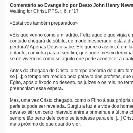
Comentário ao Evangelho por Beato John Henry New
Waiting for Christ, PPS, t. 6, n°17
«Estai vós também preparados»
«Eis que venho como um ladrão. Feliz aquele que vigia e p
contudo chegará de súbito, de modo inesperado, está a diz
perdura? Apenas Deus o sabe. Ele quere-o assim, é um fact
entanto, caminha para o seu fim, que pode mesmo terminar
se de vivermos como se aquilo que pode acontecer a qual
Antes da chegada de Cristo, o tempo decorria de outra form
se [...]; o tempo era medido pela palavra dos profetas, qu
Egito, após o êxodo no deserto, os juízes e os reis, no t
preenchiam essa espera.
Mas, uma vez Cristo chegado, como o Filho à sua própria 
perfeita pode ser revelada. Surgiu a luz e a vida dos home
deva existir um certo intervalo entre a primeira e a última
sempre tão perto dele como se tendesse para ele. [...] Cr
mais próximo do que quando vier.