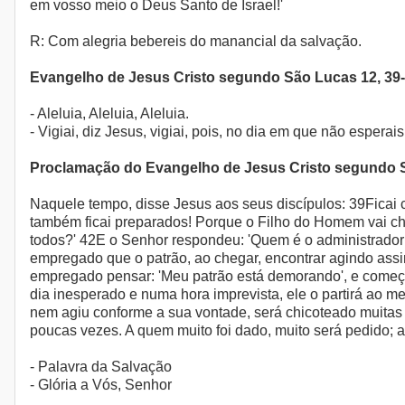
em vosso meio o Deus Santo de Israel!'
R: Com alegria bebereis do manancial da salvação.
Evangelho de Jesus Cristo segundo São Lucas 12, 39
- Aleluia, Aleluia, Aleluia.
- Vigiai, diz Jesus, vigiai, pois, no dia em que não esperai
Proclamação do Evangelho de Jesus Cristo segundo 
Naquele tempo, disse Jesus aos seus discípulos: 39Ficai 
também ficai preparados! Porque o Filho do Homem vai ch
todos?' 42E o Senhor respondeu: 'Quem é o administrador f
empregado que o patrão, ao chegar, encontrar agindo assi
empregado pensar: 'Meu patrão está demorando', e começa
dia inesperado e numa hora imprevista, ele o partirá ao m
nem agiu conforme a sua vontade, será chicoteado muitas
poucas vezes. A quem muito foi dado, muito será pedido; a
- Palavra da Salvação
- Glória a Vós, Senhor