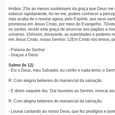
Irmãos: 2Se ao menos soubésseis da graça que Deus me con
esbocei rapidamente. Ao ler-me, podeis conhecer a perce
mas acaba de o revelar agora, pelo Espírito, aos seus s
promessa em Jesus Cristo, por meio do Evangelho. 7Disto 
os santos, recebi esta graça de anunciar aos pagãos a ins
universo. 10Assim, doravante, as autoridades e poderes n
em Jesus Cristo, nosso Senhor. 12Em Cristo nós temos, pe
- Palavra do Senhor
- Graças a Deus
Salmo (Is 12)
- Eis o Deus, meu Salvador, eu confio e nada temo; o Sen
R: Com alegria bebereis do manancial da salvação.
- E direis naquele dia: 'Dai louvores ao Senhor, invocai 
R: Com alegria bebereis do manancial da salvação.
- Louvai cantando ao nosso Deus, que fez prodígios e port