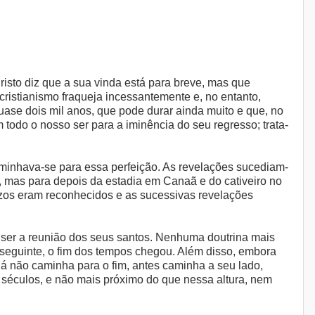
risto diz que a sua vinda está para breve, mas que
cristianismo fraqueja incessantemente e, no entanto,
uase dois mil anos, que pode durar ainda muito e que, no
todo o nosso ser para a iminência do seu regresso; trata-
ncaminhava-se para essa perfeição. As revelações sucediam-
ve, mas para depois da estadia em Canaã e do cativeiro no
razos eram reconhecidos e as sucessivas revelações
o ser a reunião dos seus santos. Nenhuma doutrina mais
conseguinte, o fim dos tempos chegou. Além disso, embora
o já não caminha para o fim, antes caminha a seu lado,
o séculos, e não mais próximo do que nessa altura, nem