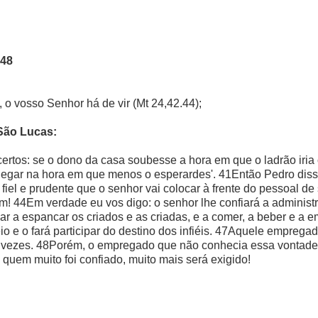
-48
s, o vosso Senhor há de vir (Mt 24,42.44);
São Lucas:
certos: se o dono da casa soubesse a hora em que o ladrão iri
egar na hora em que menos o esperardes'. 41Então Pedro disse:
iel e prudente que o senhor vai colocar à frente do pessoal de
m! 44Em verdade eu vos digo: o senhor lhe confiará a adminis
r a espancar os criados e as criadas, e a comer, a beber e a
eio e o fará participar do destino dos infiéis. 47Aquele empre
 vezes. 48Porém, o empregado que não conhecia essa vontade 
 quem muito foi confiado, muito mais será exigido!