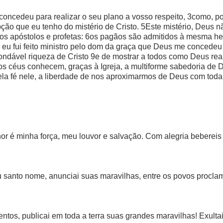
cedeu para realizar o seu plano a vosso respeito, 3como, por 
pção que eu tenho do mistério de Cristo. 5Este mistério, Deus
antos apóstolos e profetas: 6os pagãos são admitidos à mesma
eu fui feito ministro pelo dom da graça que Deus me concedeu 
ondável riqueza de Cristo 9e de mostrar a todos como Deus rea
os céus conhecem, graças à Igreja, a multiforme sabedoria de 
la fé nele, a liberdade de nos aproximarmos de Deus com toda
hor é minha força, meu louvor e salvação. Com alegria beberei
seu santo nome, anunciai suas maravilhas, entre os povos procl
entos, publicai em toda a terra suas grandes maravilhas! Exulta