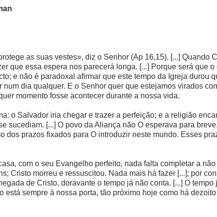
man
rotege as suas vestes», diz o Senhor (Ap 16,15). [...] Quando C
er que essa espera nos parecerá longa. [...] Porque será que o 
o; e não é paradoxal afirmar que este tempo da Igreja durou q
 num dia qualquer. E o Senhor quer que estejamos virados com 
quer momento fosse acontecer durante a nossa vida.
a: o Salvador iria chegar e trazer a perfeição; e a religião e
e se sucediam. [...] O povo da Aliança não O esperava para bre
ermo dos prazos fixados para O introduzir neste mundo. Esses p
casa, com o seu Evangelho perfeito, nada falta completar a nã
ns; Cristo morreu e ressuscitou. Nada mais há fazer [...]; por 
 chegada de Cristo, doravante o tempo já não conta. [...] O temp
isto está sempre à nossa porta, tão próximo hoje como há dezoit