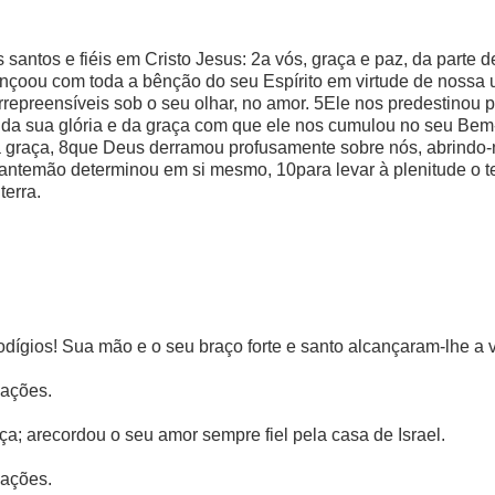
 santos e fiéis em Cristo Jesus: 2a vós, graça e paz, da parte 
nçoou com toda a bênção do seu Espírito em virtude de nossa u
repreensíveis sob o seu olhar, no amor. 5Ele nos predestinou p
r da sua glória e da graça com que ele nos cumulou no seu Be
a graça, 8que Deus derramou profusamente sobre nós, abrindo-n
 antemão determinou em si mesmo, 10para levar à plenitude o te
terra.
dígios! Sua mão e o seu braço forte e santo alcançaram-lhe a vi
nações.
ça; arecordou o seu amor sempre fiel pela casa de Israel.
nações.