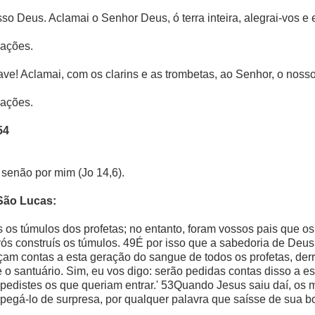
o Deus. Aclamai o Senhor Deus, ó terra inteira, alegrai-vos e e
nações.
ve! Aclamai, com os clarins e as trombetas, ao Senhor, o nosso
nações.
54
 senão por mim (Jo 14,6).
São Lucas:
s os túmulos dos profetas; no entanto, foram vossos pais que 
ós construís os túmulos. 49É por isso que a sabedoria de Deus a
eçam contas a esta geração do sangue de todos os profetas, d
 e o santuário. Sim, eu vos digo: serão pedidas contas disso a 
edistes os que queriam entrar.' 53Quando Jesus saiu daí, os me
pegá-lo de surpresa, por qualquer palavra que saísse de sua b