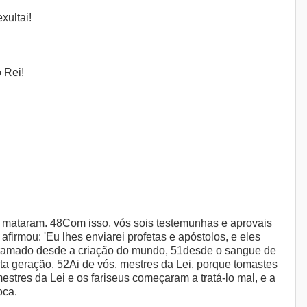
xultai!
 Rei!
os mataram. 48Com isso, vós sois testemunhas e aprovais
firmou: 'Eu lhes enviarei profetas e apóstolos, e eles
erramado desde a criação do mundo, 51desde o sangue de
esta geração. 52Ai de vós, mestres da Lei, porque tomastes
stres da Lei e os fariseus começaram a tratá-lo mal, e a
oca.