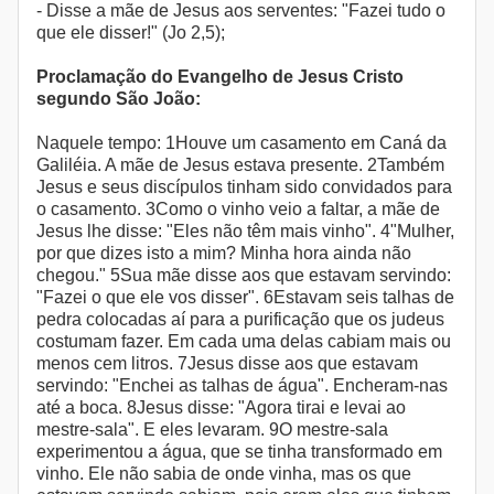
- Disse a mãe de Jesus aos serventes: "Fazei tudo o
que ele disser!" (Jo 2,5);
Proclamação do Evangelho de Jesus Cristo
segundo São João:
Naquele tempo: 1Houve um casamento em Caná da
Galiléia. A mãe de Jesus estava presente. 2Também
Jesus e seus discípulos tinham sido convidados para
o casamento. 3Como o vinho veio a faltar, a mãe de
Jesus lhe disse: "Eles não têm mais vinho". 4"Mulher,
por que dizes isto a mim? Minha hora ainda não
chegou." 5Sua mãe disse aos que estavam servindo:
"Fazei o que ele vos disser". 6Estavam seis talhas de
pedra colocadas aí para a purificação que os judeus
costumam fazer. Em cada uma delas cabiam mais ou
menos cem litros. 7Jesus disse aos que estavam
servindo: "Enchei as talhas de água". Encheram-nas
até a boca. 8Jesus disse: "Agora tirai e levai ao
mestre-sala". E eles levaram. 9O mestre-sala
experimentou a água, que se tinha transformado em
vinho. Ele não sabia de onde vinha, mas os que