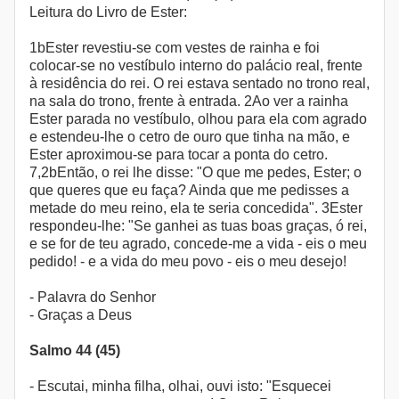
Leitura do Livro de Ester:
1bEster revestiu-se com vestes de rainha e foi
colocar-se no vestíbulo interno do palácio real, frente
à residência do rei. O rei estava sentado no trono real,
na sala do trono, frente à entrada. 2Ao ver a rainha
Ester parada no vestíbulo, olhou para ela com agrado
e estendeu-lhe o cetro de ouro que tinha na mão, e
Ester aproximou-se para tocar a ponta do cetro.
7,2bEntão, o rei lhe disse: "O que me pedes, Ester; o
que queres que eu faça? Ainda que me pedisses a
metade do meu reino, ela te seria concedida". 3Ester
respondeu-lhe: "Se ganhei as tuas boas graças, ó rei,
e se for de teu agrado, concede-me a vida - eis o meu
pedido! - e a vida do meu povo - eis o meu desejo!
- Palavra do Senhor
- Graças a Deus
Salmo 44 (45)
- Escutai, minha filha, olhai, ouvi isto: "Esquecei