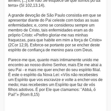
temem, [...] Ele não Se esquece de que somos pó da
terra» (Sl 102,13.14).
A grande devoção de São Paulo consistia em que se
apresentar diante do Pai celeste com todas as suas
enfermidades; e, como se considerou sempre um
membro de Cristo, tais enfermidades eram as do
próprio Cristo: «Prefiro gloriar-me nas minhas
fraquezas, para que habite em mim a força de Cristo»
(2Cor 12,9). Esforce-se portanto por se encher deste
espírito de confiança de menino para com Deus.
Parece-me que, quanto mais intimamente unido me
encontro ao nosso divino Senhor, mais Ele me atrai a
seu Pai - e mais me quer encher do seu espírito filial.
É este o espírito da Nova Lei: «Vós não recebestes
um Espírito que vos escravize e volte a encher-vos de
medo; mas recebestes um Espírito que faz de vós
filhos adotivos. É por Ele que clamamos: "Abbá, ó
Pai!"» (Rom 8,15)