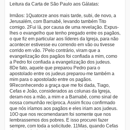
Leitura da Carta de São Paulo aos Gálatas:
Irmãos: 1Quatorze anos mais tarde, subi, de novo, a
Jerusalém, com Barnabé, levando também Tito
comigo. 2Fui lá, por causa de uma revelação. Expus-
lhes o evangelho que tenho pregado entre os pagãos,
o que fiz em particular aos líderes da Igreja, para não
acontecer estivesse eu correndo em vão ou tivesse
corrido em vão. 7Pelo contrário, viram que a
evangelização dos pagãos foi confiada a mim, como
a Pedro foi confiada a evangelização dos judeus.
8De fato, aquele que preparou Pedro para o
apostolado entre os judeus preparou-me também a
mim para o apostolado entre os pagãos.
9Reconhecendo a graça que me foi dada, Tiago,
Cefas e João, considerados as colunas da Igreja,
deram-nos a mão, a mim e a Barnabé, como sinal de
nossa comunhão recíproca. Assim ficou confirmado
que nós iríamos aos pagãos e eles iriam aos judeus.
10O que nos recomendaram foi somente que nos
lembrassemos dos pobres. E isso procurei fazer
sempre, com toda a solicitude. 11Mas, quando Cefas