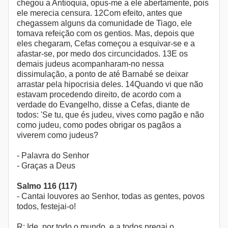
chegou a Antioquia, opus-me a ele abertamente, pois
ele merecia censura. 12Com efeito, antes que
chegassem alguns da comunidade de Tiago, ele
tomava refeição com os gentios. Mas, depois que
eles chegaram, Cefas começou a esquivar-se e a
afastar-se, por medo dos circuncidados. 13E os
demais judeus acompanharam-no nessa
dissimulação, a ponto de até Barnabé se deixar
arrastar pela hipocrisia deles. 14Quando vi que não
estavam procedendo direito, de acordo com a
verdade do Evangelho, disse a Cefas, diante de
todos: 'Se tu, que és judeu, vives como pagão e não
como judeu, como podes obrigar os pagãos a
viverem como judeus?
- Palavra do Senhor
- Graças a Deus
Salmo 116 (117)
- Cantai louvores ao Senhor, todas as gentes, povos
todos, festejai-o!
R: Ide, por todo o mundo, e a todos pregai o