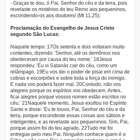
- Graças te dou, ó Pai, Senhor do céu e da terra, pois
revelaste os mistérios do teu Reino aos pequeninos,
escondendo-os aos doutores! (Mt 11,25);
Proclamação do Evangelho de Jesus Cristo
segundo São Lucas:
Naquele tempo: 17Os setenta e dois voltaram muito
contentes, dizendo: 'Senhor, até os demônios nos
obedeceram por causa do teu nome.' 18Jesus
respondeu: 'Eu vi Satanás cair do céu, como um
relâmpago. 19Eu vos dei o poder de pisar em cima de
cobras e escorpiões e sobre toda a força do inimigo.
E nada vos poderá fazer mal. 20Contudo, não vos
alegreis porque os espíritos vos obedecem. Antes,
ficai alegres porque vossos nomes estão escritos no
céu.' 21Naquele momento, Jesus exultou no Espírito
Santo e disse: 'Eu te louvo, Pai, Senhor do céu e da
terra, porque escondeste essas coisas aos sábios e
inteligentes, e as revelaste aos pequeninos. Sim, Pai,
porque assim foi do teu agrado. 22Tudo me foi
entregue pelo meu Pai. Ninguém conhece quem é o