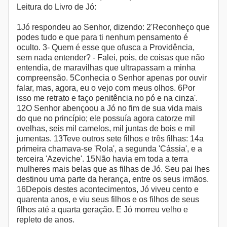
Leitura do Livro de Jó:
1Jó respondeu ao Senhor, dizendo: 2'Reconheço que
podes tudo e que para ti nenhum pensamento é
oculto. 3- Quem é esse que ofusca a Providência,
sem nada entender? - Falei, pois, de coisas que não
entendia, de maravilhas que ultrapassam a minha
compreensão. 5Conhecia o Senhor apenas por ouvir
falar, mas, agora, eu o vejo com meus olhos. 6Por
isso me retrato e faço penitência no pó e na cinza'.
12O Senhor abençoou a Jó no fim de sua vida mais
do que no princípio; ele possuía agora catorze mil
ovelhas, seis mil camelos, mil juntas de bois e mil
jumentas. 13Teve outros sete filhos e três filhas: 14a
primeira chamava-se 'Rola', a segunda 'Cássia', e a
terceira 'Azeviche'. 15Não havia em toda a terra
mulheres mais belas que as filhas de Jó. Seu pai lhes
destinou uma parte da herança, entre os seus irmãos.
16Depois destes acontecimentos, Jó viveu cento e
quarenta anos, e viu seus filhos e os filhos de seus
filhos até a quarta geração. E Jó morreu velho e
repleto de anos.