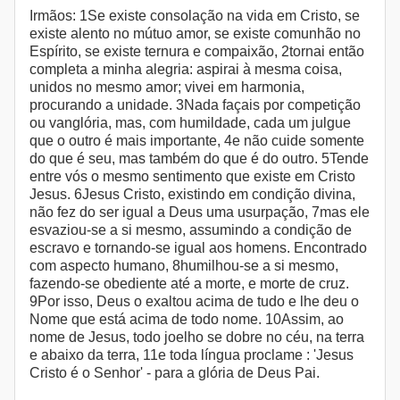
Irmãos: 1Se existe consolação na vida em Cristo, se
existe alento no mútuo amor, se existe comunhão no
Espírito, se existe ternura e compaixão, 2tornai então
completa a minha alegria: aspirai à mesma coisa,
unidos no mesmo amor; vivei em harmonia,
procurando a unidade. 3Nada façais por competição
ou vanglória, mas, com humildade, cada um julgue
que o outro é mais importante, 4e não cuide somente
do que é seu, mas também do que é do outro. 5Tende
entre vós o mesmo sentimento que existe em Cristo
Jesus. 6Jesus Cristo, existindo em condição divina,
não fez do ser igual a Deus uma usurpação, 7mas ele
esvaziou-se a si mesmo, assumindo a condição de
escravo e tornando-se igual aos homens. Encontrado
com aspecto humano, 8humilhou-se a si mesmo,
fazendo-se obediente até a morte, e morte de cruz.
9Por isso, Deus o exaltou acima de tudo e lhe deu o
Nome que está acima de todo nome. 10Assim, ao
nome de Jesus, todo joelho se dobre no céu, na terra
e abaixo da terra, 11e toda língua proclame : 'Jesus
Cristo é o Senhor' - para a glória de Deus Pai.