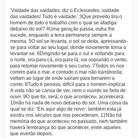
'Vaidade das vaidades, diz o Eclesiastes, vaidade
das vaidades! Tudo é vaidade.' 3Que proveito tira o
homem de todo o trabalho com o qual se afadiga
debaixo do sol? 4Uma geração passa, outra lhe
sucede, enquanto a terra permanece sempre a
mesma. 5O sol se levanta, o sol se deita, apressando-
se para voltar ao seu lugar, donde novamente torna a
levantar-se. 6Dirigindo-se para o sul e voltando para
o norte, ora para cá, ora para lá, vai soprando o vento,
para retomar novamente o seu curso. 7Todos os rios
correm para o mar, e contudo o mar não transborda;
voltam ao lugar de onde saíram para tornarem a
correr. 8Tudo é penoso, difícil para o homem explicar.
A vista não se cansa de ver, nem o ouvido se farta de
ouvir. 9O que foi, será; o que aconteceu, acontecerá:
10não há nada de novo debaixo do sol. Uma coisa da
qual se diz: 'Eis aqui algo de novo', também esta já
existiu nos séculos que nos precederam. 11Não há
memória do que aconteceu no passado, nem também
haverá lembrança do que acontecer, entre aqueles
que viverão depois.