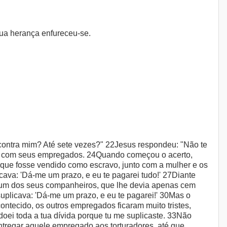
 sua herança enfureceu-se.
contra mim? Até sete vezes?" 22Jesus respondeu: "Não te
ntas com seus empregados. 24Quando começou o acerto,
que fosse vendido como escravo, junto com a mulher e os
cava: 'Dá-me um prazo, e eu te pagarei tudo!' 27Diante
u um dos seus companheiros, que lhe devia apenas cem
plicava: 'Dá-me um prazo, e eu te pagarei!' 30Mas o
ntecido, os outros empregados ficaram muito tristes,
oei toda a tua dívida porque tu me suplicaste. 33Não
tregar aquele empregado aos torturadores, até que