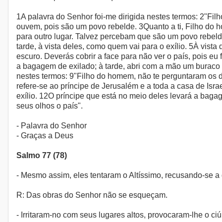
1A palavra do Senhor foi-me dirigida nestes termos: 2"Fi
ouvem, pois são um povo rebelde. 3Quanto a ti, Filho do h
para outro lugar. Talvez percebam que são um povo rebeld
tarde, à vista deles, como quem vai para o exílio. 5À vist
escuro. Deverás cobrir a face para não ver o país, pois eu 
a bagagem de exilado; à tarde, abri com a mão um buraco 
nestes termos: 9"Filho do homem, não te perguntaram os d
refere-se ao príncipe de Jerusalém e a toda a casa de Isra
exílio. 12O príncipe que está no meio deles levará a bagag
seus olhos o país".
- Palavra do Senhor
- Graças a Deus
Salmo 77 (78)
- Mesmo assim, eles tentaram o Altíssimo, recusando-se a 
R: Das obras do Senhor não se esqueçam.
- Irritaram-no com seus lugares altos, provocaram-lhe o ci