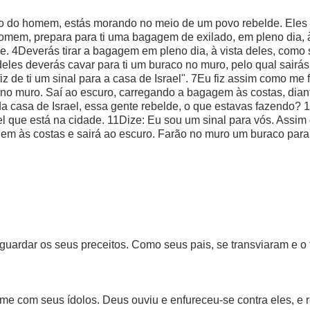
lho do homem, estás morando no meio de um povo rebelde. Eles 
omem, prepara para ti uma bagagem de exilado, em pleno dia, à 
e. 4Deverás tirar a bagagem em pleno dia, à vista deles, como
a deles deverás cavar para ti um buraco no muro, pelo qual sairá
fiz de ti um sinal para a casa de Israel". 7Eu fiz assim como m
no muro. Saí ao escuro, carregando a bagagem às costas, diant
a casa de Israel, essa gente rebelde, o que estavas fazendo? 
el que está na cidade. 11Dize: Eu sou um sinal para vós. Assim c
em às costas e sairá ao escuro. Farão no muro um buraco para s
guardar os seus preceitos. Como seus pais, se transviaram e o
úme com seus ídolos. Deus ouviu e enfureceu-se contra eles, e re