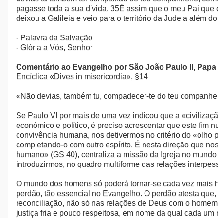
pagasse toda a sua dívida. 35É assim que o meu Pai que e
deixou a Galileia e veio para o território da Judeia além do
- Palavra da Salvação
- Glória a Vós, Senhor
Comentário ao Evangelho por São João Paulo II, Papa
Encíclica «Dives in misericordia», §14
«Não devias, também tu, compadecer-te do teu companhe
Se Paulo VI por mais de uma vez indicou que a «civilizaçã
económico e político, é preciso acrescentar que este fim
convivência humana, nos detivermos no critério do «olho p
completando-o com outro espírito. É nesta direção que no
humano» (GS 40), centraliza a missão da Igreja no mund
introduzirmos, no quadro multiforme das relações interpe
O mundo dos homens só poderá tornar-se cada vez mais h
perdão, tão essencial no Evangelho. O perdão atesta que,
reconciliação, não só nas relações de Deus com o homem
justiça fria e pouco respeitosa, em nome da qual cada um 