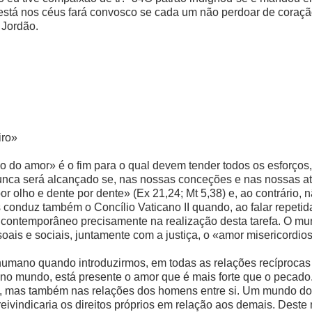
stá nos céus fará convosco se cada um não perdoar de coração
 Jordão.
iro»
o do amor» é o fim para o qual devem tender todos os esforços
 nunca será alcançado se, nas nossas conceções e nas nossas a
or olho e dente por dente» (Ex 21,24; Mt 5,38) e, ao contrário,
s conduz também o Concílio Vaticano II quando, ao falar repet
o contemporâneo precisamente na realização desta tarefa. O m
ssoais e sociais, juntamente com a justiça, o «amor misericord
umano quando introduzirmos, em todas as relações recíprocas
 no mundo, está presente o amor que é mais forte que o pecado
, mas também nas relações dos homens entre si. Um mundo do
reivindicaria os direitos próprios em relação aos demais. Dest