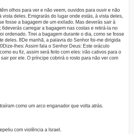
têm olhos para ver e não veem, ouvidos para ouvir e não
vista deles. Emigrarás do lugar onde estás, à vista deles,
 se fosse a bagagem de um exilado. Mas deverás sair à
s; 6deverás carregar a bagagem nas costas e retirá-la no
e foi ordenado. Tirei a bagagem durante o dia, como se fosse
e deles. 8De manhã, a palavra do Senhor foi-me dirigida
10Dize-lhes: Assim fala o Senhor Deus: Este oráculo
omo eu fiz, assim será feito com eles: irão cativos para o
air por ele. O príncipe cobrirá o rosto para não ver com
 traíram como um arco enganador que volta atrás.
peliu com violência a Israel.