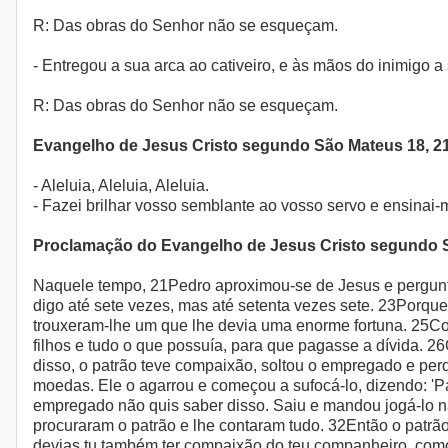
R: Das obras do Senhor não se esqueçam.
- Entregou a sua arca ao cativeiro, e às mãos do inimigo a
R: Das obras do Senhor não se esqueçam.
Evangelho de Jesus Cristo segundo São Mateus 18, 21
- Aleluia, Aleluia, Aleluia.
- Fazei brilhar vosso semblante ao vosso servo e ensinai-
Proclamação do Evangelho de Jesus Cristo segundo 
Naquele tempo, 21Pedro aproximou-se de Jesus e pergunt
digo até sete vezes, mas até setenta vezes sete. 23Porq
trouxeram-lhe um que lhe devia uma enorme fortuna. 25C
filhos e tudo o que possuía, para que pagasse a dívida. 2
disso, o patrão teve compaixão, soltou o empregado e pe
moedas. Ele o agarrou e começou a sufocá-lo, dizendo: 'P
empregado não quis saber disso. Saiu e mandou jogá-lo na
procuraram o patrão e lhe contaram tudo. 32Então o patrã
devias tu também ter compaixão do teu companheiro, como