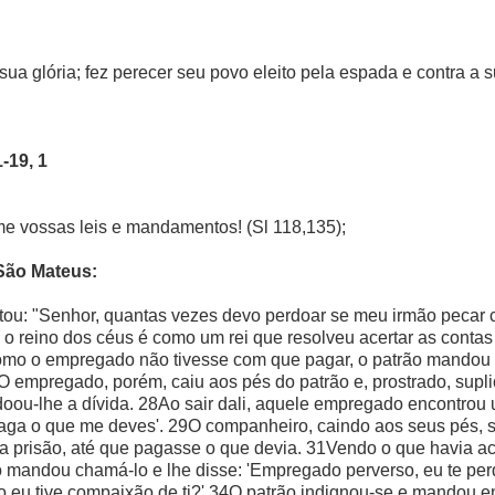
 sua glória; fez perecer seu povo eleito pela espada e contra a
-19, 1
me vossas leis e mandamentos! (Sl 118,135);
São Mateus:
ou: "Senhor, quantas vezes devo perdoar se meu irmão pecar 
ue o reino dos céus é como um rei que resolveu acertar as co
omo o empregado não tivesse com que pagar, o patrão mandou 
6O empregado, porém, caiu aos pés do patrão e, prostrado, supli
rdoou-lhe a dívida. 28Ao sair dali, aquele empregado encontro
aga o que me deves'. 29O companheiro, caindo aos seus pés, su
 prisão, até que pagasse o que devia. 31Vendo o que havia aco
o mandou chamá-lo e lhe disse: 'Empregado perverso, eu te perd
 eu tive compaixão de ti?' 34O patrão indignou-se e mandou en