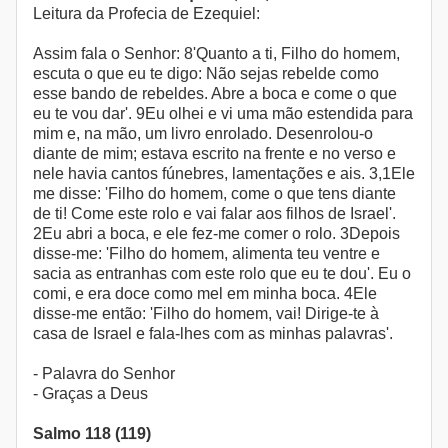
Leitura da Profecia de Ezequiel:
Assim fala o Senhor: 8'Quanto a ti, Filho do homem,
escuta o que eu te digo: Não sejas rebelde como
esse bando de rebeldes. Abre a boca e come o que
eu te vou dar'. 9Eu olhei e vi uma mão estendida para
mim e, na mão, um livro enrolado. Desenrolou-o
diante de mim; estava escrito na frente e no verso e
nele havia cantos fúnebres, lamentações e ais. 3,1Ele
me disse: 'Filho do homem, come o que tens diante
de ti! Come este rolo e vai falar aos filhos de Israel'.
2Eu abri a boca, e ele fez-me comer o rolo. 3Depois
disse-me: 'Filho do homem, alimenta teu ventre e
sacia as entranhas com este rolo que eu te dou'. Eu o
comi, e era doce como mel em minha boca. 4Ele
disse-me então: 'Filho do homem, vai! Dirige-te à
casa de Israel e fala-lhes com as minhas palavras'.
- Palavra do Senhor
- Graças a Deus
Salmo 118 (119)