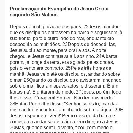
Proclamação do Evangelho de Jesus Cristo
segundo São Mateus:
Depois da multiplicação dos pães, 22Jesus mandou
que os discípulos entrassem na barca e seguissem, à
sua frente, para o outro lado do mar, enquanto ele
despediria as multidões. 23Depois de despedi-las,
Jesus subiu ao monte, para orar a sós. A noite
chegou, e Jesus continuava ali, sozinho. 24A barca,
porém, já longe da terra, era agitada pelas ondas,
pois o vento era contrário. 25Pelas três horas da
manhã, Jesus veio até os discípulos, andando sobre
o mar. 26Quando os discípulos o avistaram, andando
sobre o mar, ficaram apavorados, e disseram: 'É um
fantasma'. E gritaram de medo. 27Jesus, porém, logo
lhes disse: 'Coragem! Sou eu. Não tenhais medo!'
28Então Pedro lhe disse: 'Senhor, se és tu, manda-
me ir ao teu encontro, caminhando sobre a água.' 29E
Jesus respondeu: 'Vem!' Pedro desceu da barca e
começou a andar sobre a água, em direção a Jesus.
30Mas, quando sentiu o vento, ficou com medo e