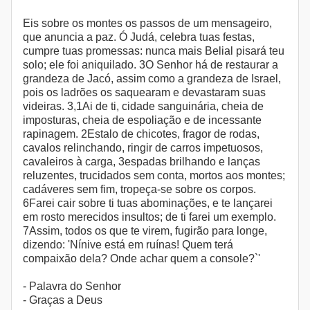
Eis sobre os montes os passos de um mensageiro,
que anuncia a paz. Ó Judá, celebra tuas festas,
cumpre tuas promessas: nunca mais Belial pisará teu
solo; ele foi aniquilado. 3O Senhor há de restaurar a
grandeza de Jacó, assim como a grandeza de Israel,
pois os ladrões os saquearam e devastaram suas
videiras. 3,1Ai de ti, cidade sanguinária, cheia de
imposturas, cheia de espoliação e de incessante
rapinagem. 2Estalo de chicotes, fragor de rodas,
cavalos relinchando, ringir de carros impetuosos,
cavaleiros à carga, 3espadas brilhando e lanças
reluzentes, trucidados sem conta, mortos aos montes;
cadáveres sem fim, tropeça-se sobre os corpos.
6Farei cair sobre ti tuas abominações, e te lançarei
em rosto merecidos insultos; de ti farei um exemplo.
7Assim, todos os que te virem, fugirão para longe,
dizendo: 'Nínive está em ruínas! Quem terá
compaixão dela? Onde achar quem a console?`'
- Palavra do Senhor
- Graças a Deus