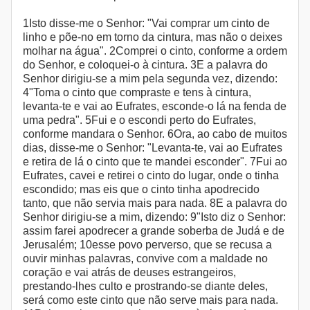
1Isto disse-me o Senhor: "Vai comprar um cinto de
linho e põe-no em torno da cintura, mas não o deixes
molhar na água". 2Comprei o cinto, conforme a ordem
do Senhor, e coloquei-o à cintura. 3E a palavra do
Senhor dirigiu-se a mim pela segunda vez, dizendo:
4"Toma o cinto que compraste e tens à cintura,
levanta-te e vai ao Eufrates, esconde-o lá na fenda de
uma pedra". 5Fui e o escondi perto do Eufrates,
conforme mandara o Senhor. 6Ora, ao cabo de muitos
dias, disse-me o Senhor: "Levanta-te, vai ao Eufrates
e retira de lá o cinto que te mandei esconder". 7Fui ao
Eufrates, cavei e retirei o cinto do lugar, onde o tinha
escondido; mas eis que o cinto tinha apodrecido
tanto, que não servia mais para nada. 8E a palavra do
Senhor dirigiu-se a mim, dizendo: 9"Isto diz o Senhor:
assim farei apodrecer a grande soberba de Judá e de
Jerusalém; 10esse povo perverso, que se recusa a
ouvir minhas palavras, convive com a maldade no
coração e vai atrás de deuses estrangeiros,
prestando-lhes culto e prostrando-se diante deles,
será como este cinto que não serve mais para nada.