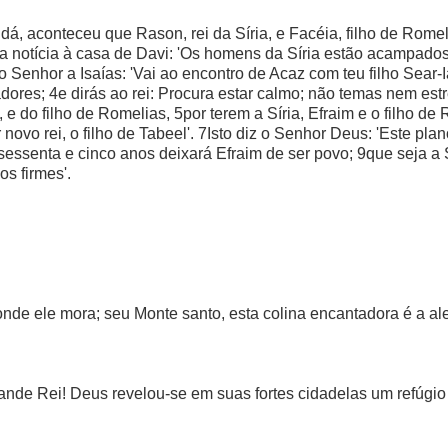
Judá, aconteceu que Rason, rei da Síria, e Facéia, filho de Rome
 notícia à casa de Davi: 'Os homens da Síria estão acampados 
 Senhor a Isaías: 'Vai ao encontro de Acaz com teu filho Sear-Ias
adores; 4e dirás ao rei: Procura estar calmo; não temas nem e
, e do filho de Romelias, 5por terem a Síria, Efraim e o filho d
novo rei, o filho de Tabeel'. 7Isto diz o Senhor Deus: 'Este pl
sessenta e cinco anos deixará Efraim de ser povo; 9que seja a 
os firmes'.
nde ele mora; seu Monte santo, esta colina encantadora é a ale
rande Rei! Deus revelou-se em suas fortes cidadelas um refúgio