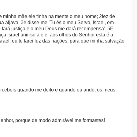
de minha mãe ele tinha na mente o meu nome; 2fez de
aljava, 3e disse-me:'Tu és o meu Servo, Israel, em
 me fará justiça e o meu Deus me dará recompensa'. 5E
a Israel unir-se a ele; aos olhos do Senhor esta é a
rael: eu te farei luz das nações, para que minha salvação
ercebeis quando me deito e quando eu ando, os meus
 Senhor, porque de modo admirável me formastes!