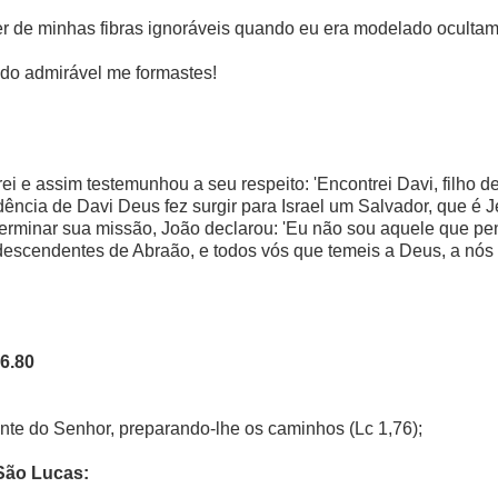
er de minhas fibras ignoráveis quando eu era modelado ocultam
odo admirável me formastes!
rei e assim testemunhou a seu respeito: 'Encontrei Davi, filho
ência de Davi Deus fez surgir para Israel um Salvador, que é
terminar sua missão, João declarou: 'Eu não sou aquele que p
descendentes de Abraão, e todos vós que temeis a Deus, a nós
6.80
iante do Senhor, preparando-lhe os caminhos (Lc 1,76);
São Lucas: