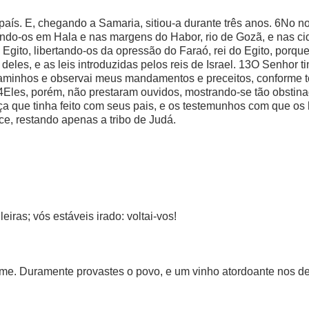
 país. E, chegando a Samaria, sitiou-a durante três anos. 6No n
cendo-os em Hala e nas margens do Habor, rio de Gozã, e nas ci
 Egito, libertando-os da opressão do Faraó, rei do Egito, porq
les, e as leis introduzidas pelos reis de Israel. 13O Senhor ti
 caminhos e observai meus mandamentos e preceitos, conforme to
14Eles, porém, não prestaram ouvidos, mostrando-se tão obstin
ça que tinha feito com seus pais, e os testemunhos com que os
ace, restando apenas a tribo de Judá.
eiras; vós estáveis irado: voltai-vos!
 treme. Duramente provastes o povo, e um vinho atordoante nos de