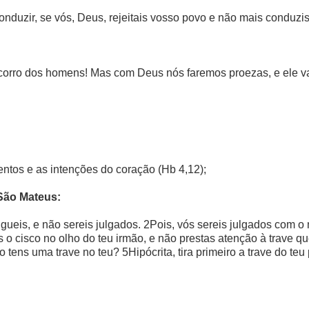
duzir, se vós, Deus, rejeitais vosso povo e não mais conduzi
socorro dos homens! Mas com Deus nós faremos proezas, e ele v
entos e as intenções do coração (Hb 4,12);
São Mateus:
lgueis, e não sereis julgados. 2Pois, vós sereis julgados com 
cisco no olho do teu irmão, e não prestas atenção à trave que
o tens uma trave no teu? 5Hipócrita, tira primeiro a trave do teu