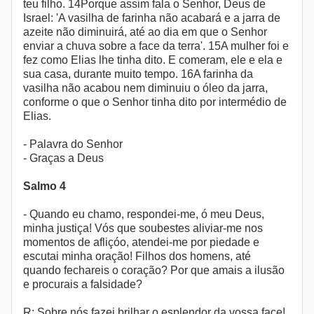
teu filho. 14Porque assim fala o Senhor, Deus de
Israel: 'A vasilha de farinha não acabará e a jarra de
azeite não diminuirá, até ao dia em que o Senhor
enviar a chuva sobre a face da terra'. 15A mulher foi e
fez como Elias lhe tinha dito. E comeram, ele e ela e
sua casa, durante muito tempo. 16A farinha da
vasilha não acabou nem diminuiu o óleo da jarra,
conforme o que o Senhor tinha dito por intermédio de
Elias.
- Palavra do Senhor
- Graças a Deus
Salmo 4
- Quando eu chamo, respondei-me, ó meu Deus,
minha justiça! Vós que soubestes aliviar-me nos
momentos de afliçóo, atendei-me por piedade e
escutai minha oração! Filhos dos homens, até
quando fechareis o coração? Por que amais a ilusão
e procurais a falsidade?
R: Sobre nós fazei brilhar o esplendor da vossa face!