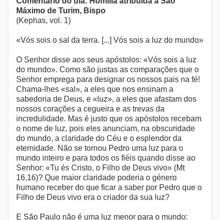
Comentário do dia: Homilia atribuída a São
Máximo de Turim, Bispo
(Kephas, vol. 1)
«Vós sois o sal da terra. [...] Vós sois a luz do mundo»
O Senhor disse aos seus apóstolos: «Vós sois a luz
do mundo». Como são justas as comparações que o
Senhor emprega para designar os nossos pais na fé!
Chama-lhes «sal», a eles que nos ensinam a
sabedoria de Deus, e «luz», a eles que afastam dos
nossos corações a cegueira e as trevas da
incredulidade. Mas é justo que os apóstolos recebam
o nome de luz, pois eles anunciam, na obscuridade
do mundo, a claridade do Céu e o esplendor da
eternidade. Não se tornou Pedro uma luz para o
mundo inteiro e para todos os fiéis quando disse ao
Senhor: «Tu és Cristo, o Filho de Deus vivo» (Mt
16,16)? Que maior claridade poderia o género
humano receber do que ficar a saber por Pedro que o
Filho de Deus vivo era o criador da sua luz?
E São Paulo não é uma luz menor para o mundo: