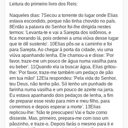
Leitura do primeiro livro dos Reis:
Naqueles dias: 7Secou a torrente do lugar onde Elias
estava escondido, porque não tinha chovido no país.
8Então a palavra do Senhor foi-lhe dirigida nestes
termos: 'Levanta-te e vai a Sarepta dos sidônios, e
fica morando lá, pois ordenei a uma viúva desse lugar
que te dê sustento'. 10Elias pôs-se a caminho e foi
para Sarepta. Ao chegar à porta da cidade, viu uma
viúva apanhando lenha. Ele chamou-a e disse: 'Por
favor, traze-me um pouco de água numa vasilha para
eu beber'. 11Quando ela ia buscar água, Elias gritou-
lhe: 'Por favor, traze-me também um pedaço de pão
em tua mão!' 12Ela respondeu: 'Pela vida do Senhor,
teu Deus, não tenho pão. Só tenho um punhado de
farinha numa vasilha e um pouco de azeite na jarra.
Eu estava apanhando dois pedaços de lenha, a fim
de preparar esse resto para mim e meu filho, para
comermos e depois esperar a morte'. 13Elias
replicou-lhe: 'Não te preocupes! Vai e faze como
disseste. Mas, primeiro, prepara-me com isso um
pãozinho, e traze-o. Depois farás o mesmo para ti e