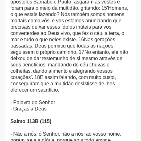
apóstolos Barnabé e Paulo rasgaram as vestes e
foram para o meio da multidão, gritando: 15'Homens,
o que estais fazendo? Nós também somos homens
mortais como vós, e vos estamos anunciando que
precisais deixar esses ídolos inúteis para vos
converterdes ao Deus vivo, que fez o céu, a terra, o
mar e tudo o que neles existe. 16Nas gerações
passadas, Deus permitiu que todas as nações
seguissem o próprio caminho. 17No entanto, ele não
deixou de dar testemunho de si mesmo através de
seus benefícios, mandando do céu chuvas e
colheitas, dando alimento e alegrando vossos
coraçðes'. 18E assim falando, com muito custo,
conseguiram que a multidão desistisse de lhes
oferecer um sacrifício.
- Palavra do Senhor
- Graças a Deus
Salmo 113B (115)
- Não a nós, ó Senhor, não a nós, ao vosso nome,
porém, seja a glória, porque sois todo amor e