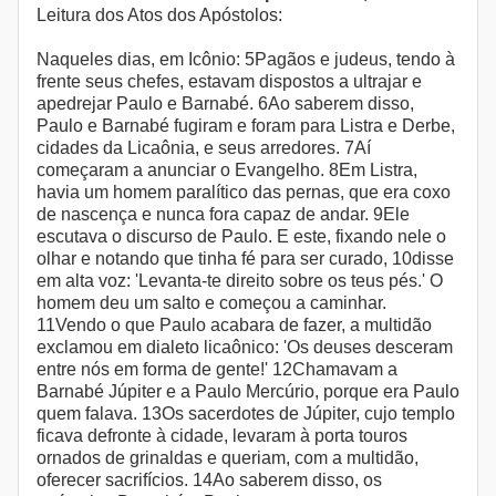
Leitura dos Atos dos Apóstolos:
Naqueles dias, em Icônio: 5Pagãos e judeus, tendo à
frente seus chefes, estavam dispostos a ultrajar e
apedrejar Paulo e Barnabé. 6Ao saberem disso,
Paulo e Barnabé fugiram e foram para Listra e Derbe,
cidades da Licaônia, e seus arredores. 7Aí
começaram a anunciar o Evangelho. 8Em Listra,
havia um homem paralítico das pernas, que era coxo
de nascença e nunca fora capaz de andar. 9Ele
escutava o discurso de Paulo. E este, fixando nele o
olhar e notando que tinha fé para ser curado, 10disse
em alta voz: 'Levanta-te direito sobre os teus pés.' O
homem deu um salto e começou a caminhar.
11Vendo o que Paulo acabara de fazer, a multidão
exclamou em dialeto licaônico: 'Os deuses desceram
entre nós em forma de gente!' 12Chamavam a
Barnabé Júpiter e a Paulo Mercúrio, porque era Paulo
quem falava. 13Os sacerdotes de Júpiter, cujo templo
ficava defronte à cidade, levaram à porta touros
ornados de grinaldas e queriam, com a multidão,
oferecer sacrifícios. 14Ao saberem disso, os