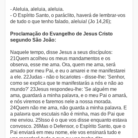
- Aleluia, aleluia, aleluia.
- O Espírito Santo, o paráclito, haverá de lembrar-vos
de tudo o que tenho falado, aleluia! (Jo 14,26);
Proclamação do Evangelho de Jesus Cristo
segundo São João:
Naquele tempo, disse Jesus a seus discípulos:
21Quem acolheu os meus mandamentos e os
observa, esse me ama. Ora, quem me ama, será
amado por meu Pai, e eu o amarei e me manifestarei
a ele. 22Judas - não o Iscariotes - disse-lhe: 'Senhor,
como se explica que te manifestarás a nós e não ao
mundo?' 23Jesus respondeu-lhe: 'Se alguém me
ama, guardará a minha palavra, e o meu Pai o amará,
e nós viremos e faremos nele a nossa morada.
24Quem não me ama, não guarda a minha palavra. E
a palavra que escutais não é minha, mas do Pai que
me enviou. 25Isso é o que vos disse enquanto estava
convosco. 26Mas o Defensor, o Espírito Santo, que o
Pai enviará em meu nome, ele vos ensinará tudo e