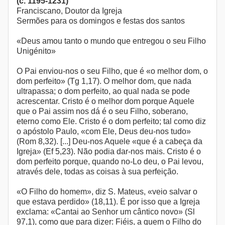
(c. 1195-1231)
Franciscano, Doutor da Igreja
Sermões para os domingos e festas dos santos
«Deus amou tanto o mundo que entregou o seu Filho
Unigénito»
O Pai enviou-nos o seu Filho, que é «o melhor dom, o
dom perfeito» (Tg 1,17). O melhor dom, que nada
ultrapassa; o dom perfeito, ao qual nada se pode
acrescentar. Cristo é o melhor dom porque Aquele
que o Pai assim nos dá é o seu Filho, soberano,
eterno como Ele. Cristo é o dom perfeito; tal como diz
o apóstolo Paulo, «com Ele, Deus deu-nos tudo»
(Rom 8,32). [...] Deu-nos Aquele «que é a cabeça da
Igreja» (Ef 5,23). Não podia dar-nos mais. Cristo é o
dom perfeito porque, quando no-Lo deu, o Pai levou,
através dele, todas as coisas à sua perfeição.
«O Filho do homem», diz S. Mateus, «veio salvar o
que estava perdido» (18,11). É por isso que a Igreja
exclama: «Cantai ao Senhor um cântico novo» (Sl
97,1), como que para dizer: Fiéis, a quem o Filho do