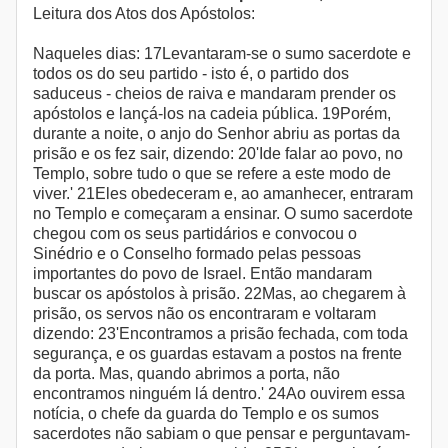
Leitura dos Atos dos Apóstolos:
Naqueles dias: 17Levantaram-se o sumo sacerdote e
todos os do seu partido - isto é, o partido dos
saduceus - cheios de raiva e mandaram prender os
apóstolos e lançá-los na cadeia pública. 19Porém,
durante a noite, o anjo do Senhor abriu as portas da
prisão e os fez sair, dizendo: 20'Ide falar ao povo, no
Templo, sobre tudo o que se refere a este modo de
viver.' 21Eles obedeceram e, ao amanhecer, entraram
no Templo e começaram a ensinar. O sumo sacerdote
chegou com os seus partidários e convocou o
Sinédrio e o Conselho formado pelas pessoas
importantes do povo de Israel. Então mandaram
buscar os apóstolos à prisão. 22Mas, ao chegarem à
prisão, os servos não os encontraram e voltaram
dizendo: 23'Encontramos a prisão fechada, com toda
segurança, e os guardas estavam a postos na frente
da porta. Mas, quando abrimos a porta, não
encontramos ninguém lá dentro.' 24Ao ouvirem essa
notícia, o chefe da guarda do Templo e os sumos
sacerdotes não sabiam o que pensar e perguntavam-