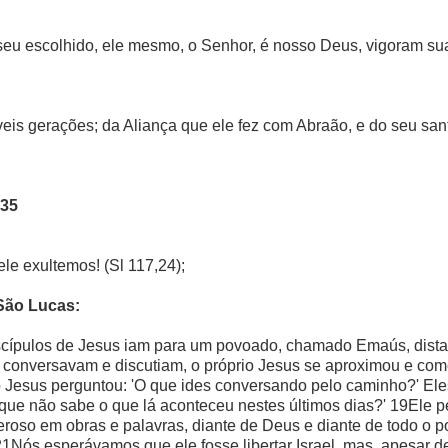
 seu escolhido, ele mesmo, o Senhor, é nosso Deus, vigoram suas
eis gerações; da Aliança que ele fez com Abraão, e do seu san
-35
le exultemos! (Sl 117,24);
São Lucas:
scípulos de Jesus iam para um povoado, chamado Emaús, dist
 conversavam e discutiam, o próprio Jesus se aproximou e com
esus perguntou: 'O que ides conversando pelo caminho?' Eles
 que não sabe o que lá aconteceu nestes últimos dias?' 19Ele p
eroso em obras e palavras, diante de Deus e diante de todo o
Nós esperávamos que ele fosse libertar Israel, mas, apesar de 