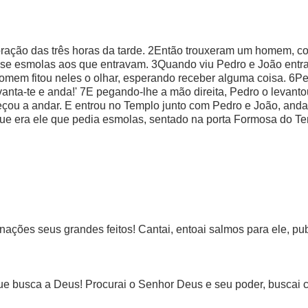
ração das três horas da tarde. 2Então trouxeram um homem, c
sse esmolas aos que entravam. 3Quando viu Pedro e João ent
homem fitou neles o olhar, esperando receber alguma coisa. 6Pe
vanta-te e anda!' 7E pegando-lhe a mão direita, Pedro o levan
meçou a andar. E entrou no Templo junto com Pedro e João, and
 era ele que pedia esmolas, sentado na porta Formosa do Tem
 nações seus grandes feitos! Cantai, entoai salmos para ele, pu
que busca a Deus! Procurai o Senhor Deus e seu poder, buscai 