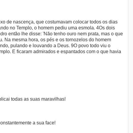
oxo de nascença, que costumavam colocar todos os dias
rando no Templo, o homem pediu uma esmola. 4Os dois
dro então lhe disse: 'Não tenho ouro nem prata, mas o que
tou. Na mesma hora, os pés e os tornozelos do homem
ando, pulando e louvando a Deus. 9O povo todo viu o
plo. E ficaram admirados e espantados com o que havia
blicai todas as suas maravilhas!
constantemente a sua face!