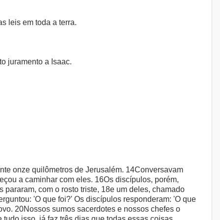
 leis em toda a terra.
to juramento a Isaac.
ante onze quilômetros de Jerusalém. 14Conversavam
eçou a caminhar com eles. 16Os discípulos, porém,
 pararam, com o rosto triste, 18e um deles, chamado
erguntou: 'O que foi?' Os discípulos responderam: 'O que
 povo. 20Nossos sumos sacerdotes e nossos chefes o
tudo isso, já faz três dias que todas essas coisas