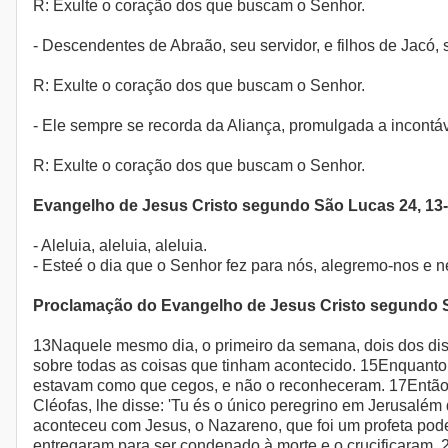
R: Exulte o coração dos que buscam o Senhor.
- Descendentes de Abraão, seu servidor, e filhos de Jacó,
R: Exulte o coração dos que buscam o Senhor.
- Ele sempre se recorda da Aliança, promulgada a incontáv
R: Exulte o coração dos que buscam o Senhor.
Evangelho de Jesus Cristo segundo São Lucas 24, 13
- Aleluia, aleluia, aleluia.
- Esteé o dia que o Senhor fez para nós, alegremo-nos e ne
Proclamação do Evangelho de Jesus Cristo segundo 
13Naquele mesmo dia, o primeiro da semana, dois dos di
sobre todas as coisas que tinham acontecido. 15Enquanto
estavam como que cegos, e não o reconheceram. 17Então J
Cléofas, lhe disse: 'Tu és o único peregrino em Jerusalém
aconteceu com Jesus, o Nazareno, que foi um profeta pod
entregaram para ser condenado à morte e o crucificaram. 21