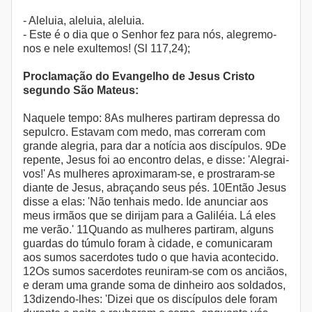
- Aleluia, aleluia, aleluia.
- Este é o dia que o Senhor fez para nós, alegremo-
nos e nele exultemos! (Sl 117,24);
Proclamação do Evangelho de Jesus Cristo
segundo São Mateus:
Naquele tempo: 8As mulheres partiram depressa do
sepulcro. Estavam com medo, mas correram com
grande alegria, para dar a notícia aos discípulos. 9De
repente, Jesus foi ao encontro delas, e disse: 'Alegrai-
vos!' As mulheres aproximaram-se, e prostraram-se
diante de Jesus, abraçando seus pés. 10Então Jesus
disse a elas: 'Não tenhais medo. Ide anunciar aos
meus irmãos que se dirijam para a Galiléia. Lá eles
me verão.' 11Quando as mulheres partiram, alguns
guardas do túmulo foram à cidade, e comunicaram
aos sumos sacerdotes tudo o que havia acontecido.
12Os sumos sacerdotes reuniram-se com os anciãos,
e deram uma grande soma de dinheiro aos soldados,
13dizendo-lhes: 'Dizei que os discípulos dele foram