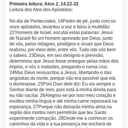
Primeira leitura: Atos 2, 14.22-32
Leitura dos Atos dos Apóstolos:
No dia de Pentecostes, 14Pedro de pé, junto com os
onze apóstolos, levantou a voz e falou à multidão:
22'Homens de Israel, escutai estas palavras: Jesus
de Nazaré foi um homem aprovado por Deus, junto
de vós, pelos milagres, prodígios e sinais que Deus
realizou, por meio dele, entre vós. Tudo isto vós bem
o sabeis. 23Deus, em seu desígnio e previsão,
determinou que Jesus fosse entregue pelas mãos dos
ímpios, e vós o matastes, pregando-o numa cruz.
24Mas Deus ressuscitou a Jesus, libertando-o das
angústias da morte, porque não era possível que ela
o dominasse. 25Pois Davi dele diz: Eu via sempre o
Senhor diante de mim, pois está à minha direita para
eu não vacilar. 26Alegrou-se por isso meu coração e
exultou minha língua e até minha carne repousará na
esperança. 27Porque não deixarás minha alma na
região dos mortos nem permitirás que teu Santo
experimente corrupção. 28Deste-me a conhecer os
caminhos da vida e a tua presença me encherá de