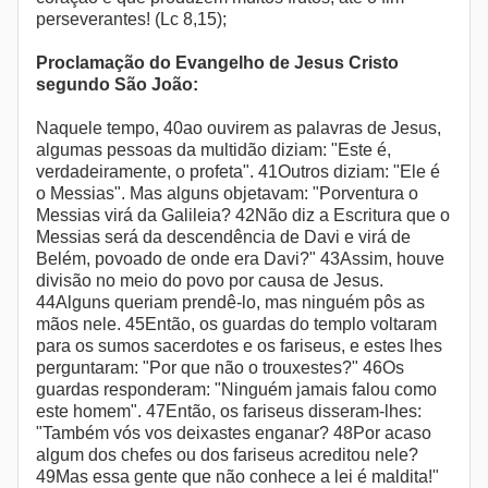
perseverantes! (Lc 8,15);
Proclamação do Evangelho de Jesus Cristo
segundo São João:
Naquele tempo, 40ao ouvirem as palavras de Jesus,
algumas pessoas da multidão diziam: "Este é,
verdadeiramente, o profeta". 41Outros diziam: "Ele é
o Messias". Mas alguns objetavam: "Porventura o
Messias virá da Galileia? 42Não diz a Escritura que o
Messias será da descendência de Davi e virá de
Belém, povoado de onde era Davi?" 43Assim, houve
divisão no meio do povo por causa de Jesus.
44Alguns queriam prendê-lo, mas ninguém pôs as
mãos nele. 45Então, os guardas do templo voltaram
para os sumos sacerdotes e os fariseus, e estes lhes
perguntaram: "Por que não o trouxestes?" 46Os
guardas responderam: "Ninguém jamais falou como
este homem". 47Então, os fariseus disseram-lhes:
"Também vós vos deixastes enganar? 48Por acaso
algum dos chefes ou dos fariseus acreditou nele?
49Mas essa gente que não conhece a lei é maldita!"