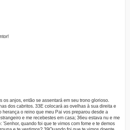
ntor!
os anjos, então se assentará em seu trono glorioso.
as dos cabritos. 33E colocará as ovelhas à sua direita e
omo herança o reino que meu Pai vos preparou desde a
estrangeiro e me recebestes em casa; 36eu estava nu e me
ão: 'Senhor, quando foi que te vimos com fome e te demos
roupa e te vestimos? 39Quando foi que te vimos doente