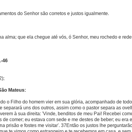
amentos do Senhor são corretos e justos igualmente.
ha alma; que ela chegue até vós, ó Senhor, meu rochedo e rede
1-46
2);
São Mateus:
do o Filho do homem vier em sua glória, acompanhado de todos 
le separará uns dos outros, assim como o pastor separa as ovelh
tiverem à sua direita: 'Vinde, benditos de meu Pai! Recebei c
 de comer; eu estava com sede e me destes de beber; eu era 
na prisão e fostes me visitar'. 37Então os justos lhe perguntar
ue te vimos como estrangeiro e te recebemos em casa, e sem 