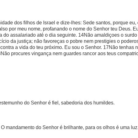
dade dos filhos de Israel e dize-lhes: Sede santos, porque eu,
falso por meu nome, profanando o nome do Senhor teu Deus. E
ria do assalariado até o dia seguinte. 14Não amaldiçoes o sur
cio da justiça; não favoreças o pobre nem prestigies o podero
 contra a vida do teu próximo. Eu sou o Senhor. 17Não tenhas 
18Não procures vingança nem guardes rancor aos teus compatri
 testemunho do Senhor é fiel, sabedoria dos humildes.
. O mandamento do Senhor é brilhante, para os olhos é uma luz