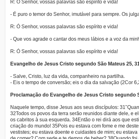
R: Ó Senhor, vossas palavras são espírito e vida!
- É puro o temor do Senhor, imutável para sempre. Os julg
R: Ó Senhor, vossas palavras são espírito e vida!
- Que vos agrade o cantar dos meus lábios e a voz da min
R: Ó Senhor, vossas palavras são espírito e vida!
Evangelho de Jesus Cristo segundo São Mateus 25, 3
- Salve, Cristo, luz da vida, companheiro na partilha.
- Eis o tempo de conversão; eis o dia da salvação (2Cor 6,
Proclamação do Evangelho de Jesus Cristo segundo 
Naquele tempo, disse Jesus aos seus discípulos: 31"Quan
32Todos os povos da terra serão reunidos diante dele, e e
os cabritos à sua esquerda. 34Então o rei dirá aos que es
criação do mundo! 35Pois eu estava com fome e me destes
vestistes; eu estava doente e cuidastes de mim; eu estava 
de comer? Com sede e te demos de beber? 38Quando foi q