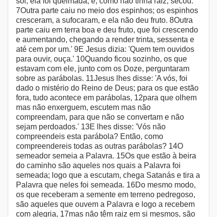
sol, ela foi queimada; e, como não tinha raiz, secou.
7Outra parte caiu no meio dos espinhos; os espinhos
cresceram, a sufocaram, e ela não deu fruto. 8Outra
parte caiu em terra boa e deu fruto, que foi crescendo
e aumentando, chegando a render trinta, sessenta e
até cem por um.' 9E Jesus dizia: 'Quem tem ouvidos
para ouvir, ouça.' 10Quando ficou sozinho, os que
estavam com ele, junto com os Doze, perguntaram
sobre as parábolas. 11Jesus lhes disse: 'A vós, foi
dado o mistério do Reino de Deus; para os que estão
fora, tudo acontece em parábolas, 12para que olhem
mas não enxerguem, escutem mas não
compreendam, para que não se convertam e não
sejam perdoados.' 13E lhes disse: 'Vós não
compreendeis esta parábola? Então, como
compreendereis todas as outras parábolas? 14O
semeador semeia a Palavra. 15Os que estão à beira
do caminho são aqueles nos quais a Palavra foi
semeada; logo que a escutam, chega Satanás e tira a
Palavra que neles foi semeada. 16Do mesmo modo,
os que receberam a semente em terreno pedregoso,
são aqueles que ouvem a Palavra e logo a recebem
com alegria, 17mas não têm raiz em si mesmos, são