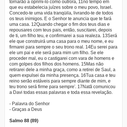
tornarão a oprimi-lo como outrora, 11no tempo em
que eu estabelecia juízes sobre o meu povo, Israel.
Concedo-te uma vida tranqüila, livrando-te de todos
os teus inimigos. E o Senhor te anuncia que te fará
uma casa. 12Quando chegar o fim dos teus dias e
repousares com teus pais, então, suscitarei, depois
de ti, um filho teu, e confirmarei a sua realeza. 13Será
ele que construirá uma casa para o meu nome, e eu
firmarei para sempre o seu trono real. 14Eu serei para
ele um pai e ele será para mim um filho. Se ele
proceder mal, eu o castigarei com vara de homens e
com golpes dos filhos dos homens. 15Mas não
retirarei dele a minha graça, como a retirei de Saul, a
quem expulsei da minha presença. 16Tua casa e teu
reino serão estáveis para sempre diante de mim, e
teu trono será firme para sempre'. 17Natã comunicou
a Davi todas essas palavras e toda essa revelação.
- Palavra do Senhor
- Graças a Deus
Salmo 88 (89)