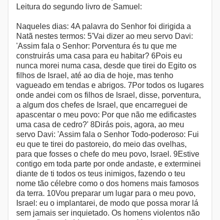
Leitura do segundo livro de Samuel:
Naqueles dias: 4A palavra do Senhor foi dirigida a
Natã nestes termos: 5'Vai dizer ao meu servo Davi:
'Assim fala o Senhor: Porventura és tu que me
construirás uma casa para eu habitar? 6Pois eu
nunca morei numa casa, desde que tirei do Egito os
filhos de Israel, até ao dia de hoje, mas tenho
vagueado em tendas e abrigos. 7Por todos os lugares
onde andei com os filhos de Israel, disse, porventura,
a algum dos chefes de Israel, que encarreguei de
apascentar o meu povo: Por que não me edificastes
uma casa de cedro?' 8Dirás pois, agora, ao meu
servo Davi: 'Assim fala o Senhor Todo-poderoso: Fui
eu que te tirei do pastoreio, do meio das ovelhas,
para que fosses o chefe do meu povo, Israel. 9Estive
contigo em toda parte por onde andaste, e exterminei
diante de ti todos os teus inimigos, fazendo o teu
nome tão célebre como o dos homens mais famosos
da terra. 10Vou preparar um lugar para o meu povo,
Israel: eu o implantarei, de modo que possa morar lá
sem jamais ser inquietado. Os homens violentos não