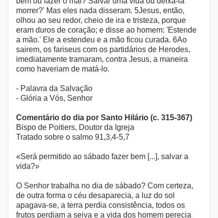
bem ou fazer o mal? Salvar uma vida ou deixá-la
morrer?' Mas eles nada disseram. 5Jesus, então,
olhou ao seu redor, cheio de ira e tristeza, porque
eram duros de coração; e disse ao homem: 'Estende
a mão.' Ele a estendeu e a mão ficou curada. 6Ao
sairem, os fariseus com os partidários de Herodes,
imediatamente tramaram, contra Jesus, a maneira
como haveriam de matá-lo.
- Palavra da Salvação
- Glória a Vós, Senhor
Comentário do dia por Santo Hilário (c. 315-367)
Bispo de Poitiers, Doutor da Igreja
Tratado sobre o salmo 91,3,4-5,7
«Será permitido ao sábado fazer bem [...], salvar a
vida?»
O Senhor trabalha no dia de sábado? Com certeza,
de outra forma o céu desaparecia, a luz do sol
apagava-se, a terra perdia consistência, todos os
frutos perdiam a seiva e a vida dos homem perecia