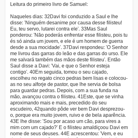
Leitura do primeiro livro de Samuel:
Naqueles dias: 32Davi foi conduzido a Saul e lhe
disse: 'Ninguém desanime por causa desse filisteu!
Eu, teu servo, lutarei contra ele'. 33Mas Saul
ponderou: 'Não poderás enfrentar esse filisteu, pois tu
és só ainda um jovem, e ele é um homem de guerra
desde a sua mocidade'. 37Davi respondeu: 'O Senhor
me livrou das garras do leão e das garras do urso. Ele
me salvará também das mãos deste filisteu'. Então
Saul disse a Davi: 'Vai, e que o Senhor esteja
contigo'. 40Em seguida, tomou o seu cajado,
escolheu no regato cinco pedras bem lisas e colocou-
as no seu alforje de pastor, que lhe servia de bolsa
para guardar pedras. Depois, com a sua funda na
mão, avançou contra o filisteu. 41Este, que se vinha
aproximando mais e mais, precedido do seu
escudeiro, 42quando pôde ver bem Davi desprezou-
o, porque era muito jovem, ruivo e de bela aparência.
43E lhe disse: 'Sou por acaso um cão, para vires a
mim com um cajado?' E o filisteu amaldiçoou Davi em
nome de seus deuses. 44E acrescentou: 'Vem, e eu