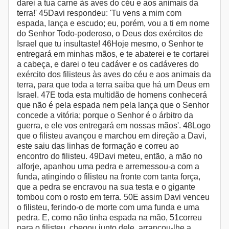
darei a tua carne às aves do céu e aos animais da
terra!' 45Davi respondeu: 'Tu vens a mim com
espada, lança e escudo; eu, porém, vou a ti em nome
do Senhor Todo-poderoso, o Deus dos exércitos de
Israel que tu insultaste! 46Hoje mesmo, o Senhor te
entregará em minhas mãos, e te abaterei e te cortarei
a cabeça, e darei o teu cadáver e os cadáveres do
exército dos filisteus às aves do céu e aos animais da
terra, para que toda a terra saiba que há um Deus em
Israel. 47E toda esta multidão de homens conhecerá
que não é pela espada nem pela lança que o Senhor
concede a vitória; porque o Senhor é o árbitro da
guerra, e ele vos entregará em nossas mãos'. 48Logo
que o filisteu avançou e marchou em direção a Davi,
este saiu das linhas de formação e correu ao
encontro do filisteu. 49Davi meteu, então, a mão no
alforje, apanhou uma pedra e arremessou-a com a
funda, atingindo o filisteu na fronte com tanta força,
que a pedra se encravou na sua testa e o gigante
tombou com o rosto em terra. 50E assim Davi venceu
o filisteu, ferindo-o de morte com uma funda e uma
pedra. E, como não tinha espada na mão, 51correu
para o filisteu, chegou junto dele, arrancou-lhe a