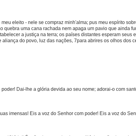
 o meu eleito - nele se compraz minh'alma; pus meu espírito so
3Não quebra uma cana rachada nem apaga um pavio que ainda fu
elecer a justiça na terra; os países distantes esperam seus en
e aliança do povo, luz das nações, 7para abrires os olhos dos ceg
 e o poder! Dai-lhe a glória devida ao seu nome; adorai-o com sa
guas imensas! Eis a voz do Senhor com poder! Eis a voz do Se