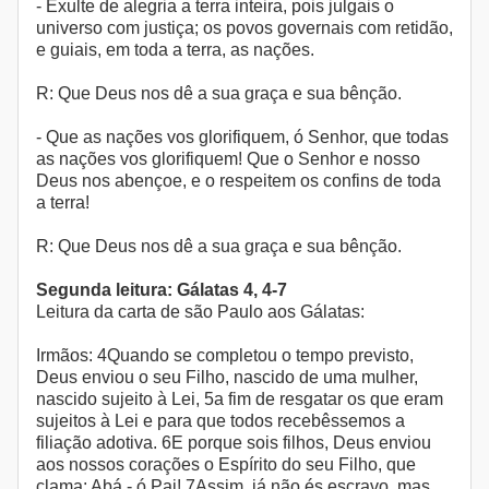
- Exulte de alegria a terra inteira, pois julgais o
universo com justiça; os povos governais com retidão,
e guiais, em toda a terra, as nações.
R: Que Deus nos dê a sua graça e sua bênção.
- Que as nações vos glorifiquem, ó Senhor, que todas
as nações vos glorifiquem! Que o Senhor e nosso
Deus nos abençoe, e o respeitem os confins de toda
a terra!
R: Que Deus nos dê a sua graça e sua bênção.
Segunda leitura: Gálatas 4, 4-7
Leitura da carta de são Paulo aos Gálatas:
Irmãos: 4Quando se completou o tempo previsto,
Deus enviou o seu Filho, nascido de uma mulher,
nascido sujeito à Lei, 5a fim de resgatar os que eram
sujeitos à Lei e para que todos recebêssemos a
filiação adotiva. 6E porque sois filhos, Deus enviou
aos nossos corações o Espírito do seu Filho, que
clama: Abá - ó Pai! 7Assim, já não és escravo, mas