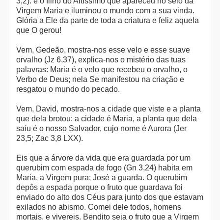
3,2): é o filho do Altíssimo que apareceu no seio da
Virgem Maria e iluminou o mundo com a sua vinda.
Glória a Ele da parte de toda a criatura e feliz aquela
que O gerou!
Vem, Gedeão, mostra-nos esse velo e esse suave
orvalho (Jz 6,37), explica-nos o mistério das tuas
palavras: Maria é o velo que recebeu o orvalho, o
Verbo de Deus; nela Se manifestou na criação e
resgatou o mundo do pecado.
Vem, David, mostra-nos a cidade que viste e a planta
que dela brotou: a cidade é Maria, a planta que dela
saíu é o nosso Salvador, cujo nome é Aurora (Jer
23,5; Zac 3,8 LXX).
Eis que a árvore da vida que era guardada por um
querubim com espada de fogo (Gn 3,24) habita em
Maria, a Virgem pura; José a guarda. O querubim
depôs a espada porque o fruto que guardava foi
enviado do alto dos Céus para junto dos que estavam
exilados no abismo. Comei dele todos, homens
mortais, e vivereis. Bendito seja o fruto que a Virgem