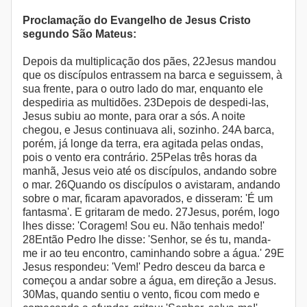
Proclamação do Evangelho de Jesus Cristo
segundo São Mateus:
Depois da multiplicação dos pães, 22Jesus mandou
que os discípulos entrassem na barca e seguissem, à
sua frente, para o outro lado do mar, enquanto ele
despediria as multidões. 23Depois de despedi-las,
Jesus subiu ao monte, para orar a sós. A noite
chegou, e Jesus continuava ali, sozinho. 24A barca,
porém, já longe da terra, era agitada pelas ondas,
pois o vento era contrário. 25Pelas três horas da
manhã, Jesus veio até os discípulos, andando sobre
o mar. 26Quando os discípulos o avistaram, andando
sobre o mar, ficaram apavorados, e disseram: 'É um
fantasma'. E gritaram de medo. 27Jesus, porém, logo
lhes disse: 'Coragem! Sou eu. Não tenhais medo!'
28Então Pedro lhe disse: 'Senhor, se és tu, manda-
me ir ao teu encontro, caminhando sobre a água.' 29E
Jesus respondeu: 'Vem!' Pedro desceu da barca e
começou a andar sobre a água, em direção a Jesus.
30Mas, quando sentiu o vento, ficou com medo e